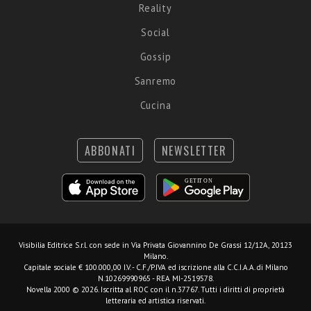
Reality
Social
Gossip
Sanremo
Cucina
ABBONATI
NEWSLETTER
Visibilia Editrice S.r.l.
con sede in Via Privata Giovannino De Grassi 12/12A, 20123
Milano.
Capitale sociale € 100.000,00 I.V. - C.F./P.IVA ed iscrizione alla C.C.I.A.A. di Milano
N.10269990965 - REA MI-2519578.
Novella 2000 © 2026. Iscritta al ROC con il n.37767. Tutti i diritti di proprietà
letteraria ed artistica riservati.