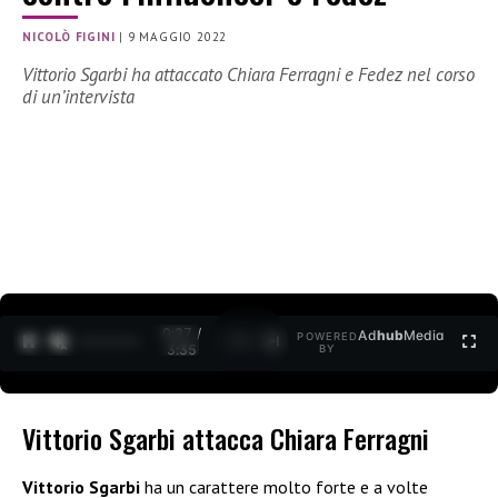
NICOLÒ FIGINI
|
9 MAGGIO 2022
Vittorio Sgarbi ha attaccato Chiara Ferragni e Fedez nel corso
di un’intervista
0:27 /
Ad
hub
Media
POWERED
1
/
2
3:35
BY
Vittorio Sgarbi attacca Chiara Ferragni
Vittorio Sgarbi
ha un carattere molto forte e a volte