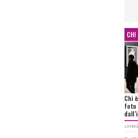
CHI
Chi 
foto
dall
LUCREZ