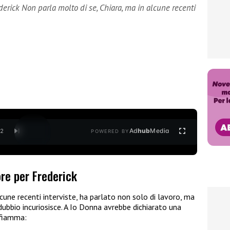
derick Non parla molto di se, Chiara, ma in alcune recenti
Ad
hub
Media
/
2
POWERED BY
ore per Frederick
cune recenti interviste, ha parlato non solo di lavoro, ma
bbio incuriosisce. A Io Donna avrebbe dichiarato una
 fiamma: