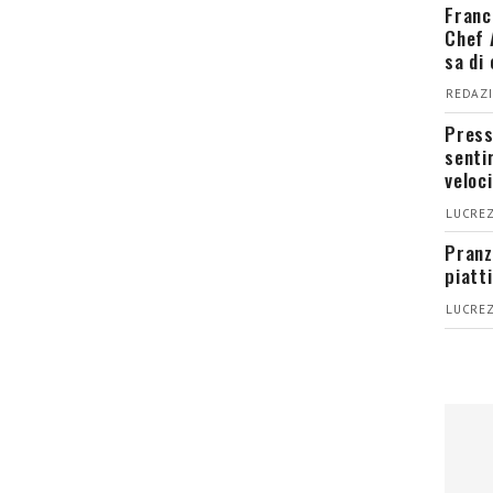
Franc
Chef 
sa di
REDAZI
Press
senti
veloci
LUCREZ
Pranz
piatt
LUCREZ