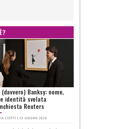
 È?
è (davvero) Banksy: nome,
 e identità svelata
’inchiesta Reuters
IA CIOTTI | 13 GIUGNO 2026