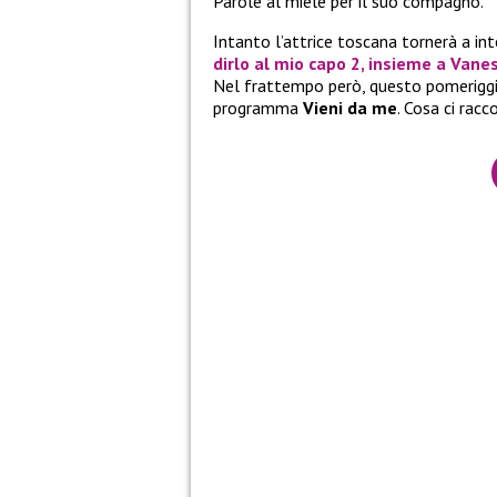
Parole al miele per il suo compagno.
Intanto l’attrice toscana tornerà a inte
dirlo al mio capo 2, insieme a Vane
Nel frattempo però, questo pomeriggio
programma
Vieni da me
. Cosa ci rac