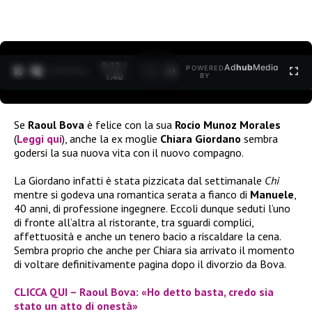
0:12 /
Ad
hub
Media
POWERED
1
/
2
1:40
BY
Se
Raoul Bova
è felice con la sua
Rocio Munoz Morales
(
Leggi qui
), anche la ex moglie
Chiara Giordano
sembra
godersi la sua nuova vita con il nuovo compagno.
La Giordano infatti è stata pizzicata dal settimanale
Chi
mentre si godeva una romantica serata a fianco di
Manuele
,
40 anni, di professione ingegnere. Eccoli dunque seduti l’uno
di fronte all’altra al ristorante, tra sguardi complici,
affettuosità e anche un tenero bacio a riscaldare la cena.
Sembra proprio che anche per Chiara sia arrivato il momento
di voltare definitivamente pagina dopo il divorzio da Bova.
CLICCA QUI – Raoul Bova: «Ho detto basta, credo sia
stato un atto di onestà»