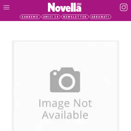
SANREMO
AMICI 24
NEWSLETTER
ABBONATI