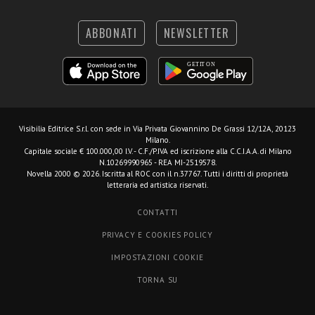
ABBONATI
NEWSLETTER
Visibilia Editrice S.r.l.
con sede in Via Privata Giovannino De Grassi 12/12A, 20123
Milano.
Capitale sociale € 100.000,00 I.V. - C.F./P.IVA ed iscrizione alla C.C.I.A.A. di Milano
N.10269990965 - REA MI-2519578.
Novella 2000 © 2026. Iscritta al ROC con il n.37767. Tutti i diritti di proprietà
letteraria ed artistica riservati.
CONTATTI
PRIVACY E COOKIES POLICY
IMPOSTAZIONI COOKIE
TORNA SU