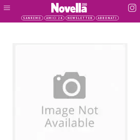
SANREMO
AMICI 24
NEWSLETTER
ABBONATI