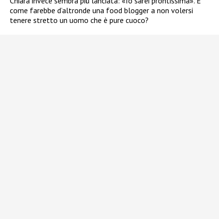
Chiara invece sembra più lanciata: «Io sarei prontissima». E
come farebbe d’altronde una food blogger a non volersi
tenere stretto un uomo che è pure cuoco?