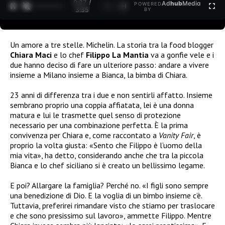
0:27 /
Ad
hub
Media
POWERED
1
/
2
3:35
BY
Un amore a tre stelle. Michelin. La storia tra la food blogger
Chiara Maci
e lo chef
Filippo La Mantia
va a gonfie vele e i
due hanno deciso di fare un ulteriore passo: andare a vivere
insieme a Milano insieme a Bianca, la bimba di Chiara.
23 anni di differenza tra i due e non sentirli affatto. Insieme
sembrano proprio una coppia affiatata, lei è una donna
matura e lui le trasmette quel senso di protezione
necessario per una combinazione perfetta. È la prima
convivenza per Chiara e, come raccontato a
Vanity Fair
, è
proprio la volta giusta: «Sento che Filippo è l’uomo della
mia vita», ha detto, considerando anche che tra la piccola
Bianca e lo chef siciliano si è creato un bellissimo legame.
E poi? Allargare la famiglia? Perché no. «I figli sono sempre
una benedizione di Dio. E la voglia di un bimbo insieme c’è.
Tuttavia, preferirei rimandare visto che stiamo per traslocare
e che sono presissimo sul lavoro», ammette Filippo. Mentre