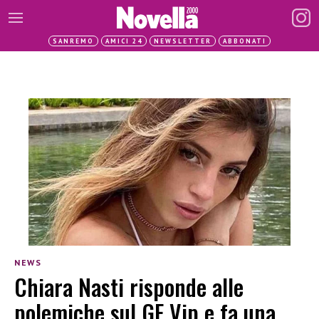
SANREMO
AMICI 24
NEWSLETTER
ABBONATI
NEWS
Chiara Nasti risponde alle
polemiche sul GF Vip e fa una