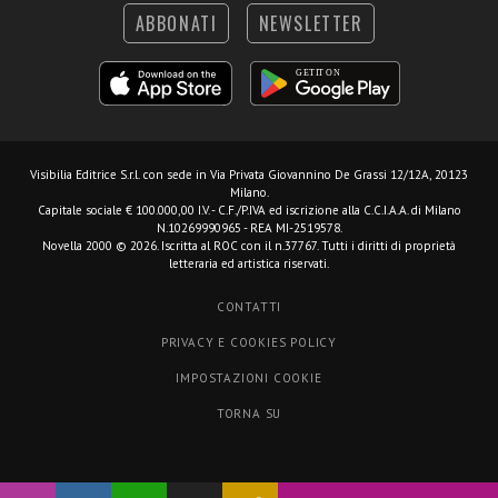
ABBONATI
NEWSLETTER
Visibilia Editrice S.r.l.
con sede in Via Privata Giovannino De Grassi 12/12A, 20123
Milano.
Capitale sociale € 100.000,00 I.V. - C.F./P.IVA ed iscrizione alla C.C.I.A.A. di Milano
N.10269990965 - REA MI-2519578.
Novella 2000 © 2026. Iscritta al ROC con il n.37767. Tutti i diritti di proprietà
letteraria ed artistica riservati.
CONTATTI
PRIVACY E COOKIES POLICY
IMPOSTAZIONI COOKIE
TORNA SU