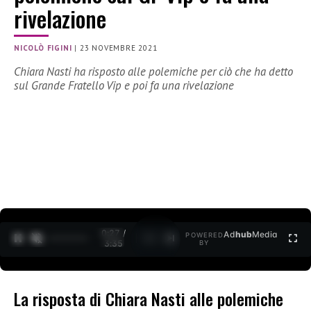
rivelazione
NICOLÒ FIGINI
|
23 NOVEMBRE 2021
Chiara Nasti ha risposto alle polemiche per ciò che ha detto
sul Grande Fratello Vip e poi fa una rivelazione
0:27 /
Ad
hub
Media
POWERED
1
/
2
3:35
BY
La risposta di Chiara Nasti alle polemiche