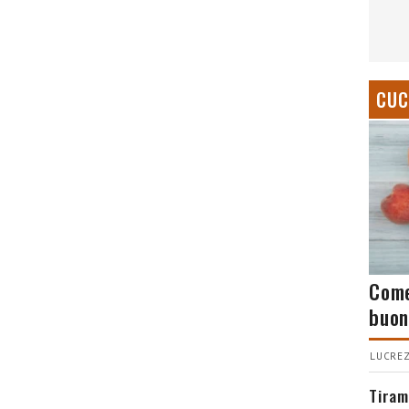
CUC
Come
buon
LUCREZ
Tiram