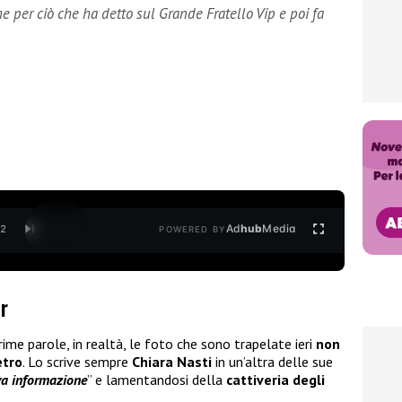
e per ciò che ha detto sul Grande Fratello Vip e poi fa
Ad
hub
Media
/
2
POWERED BY
er
me parole, in realtà, le foto che sono trapelate ieri
non
etro
. Lo scrive sempre
Chiara Nasti
in un’altra delle sue
va informazione
” e lamentandosi della
cattiveria degli