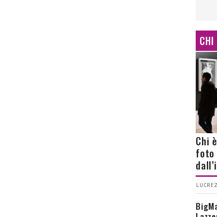
CHI
Chi 
foto
dall
LUCREZ
BigMa
Lazze