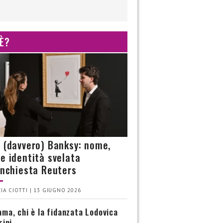
 È?
è (davvero) Banksy: nome,
 e identità svelata
’inchiesta Reuters
IA CIOTTI | 13 GIUGNO 2026
ma, chi è la fidanzata Lodovica
rini