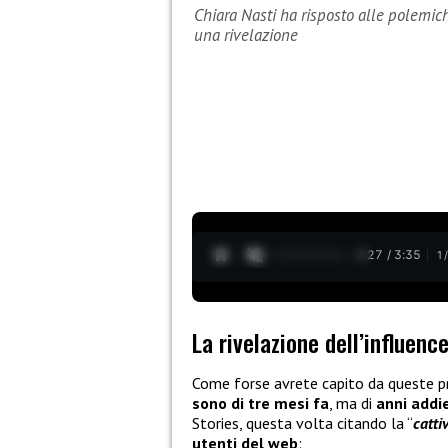
Chiara Nasti ha risposto alle polemich
una rivelazione
0:28 / 3:35
1
La rivelazione dell’influenc
Come forse avrete capito da queste pri
sono di tre mesi fa
, ma di
anni addi
Stories, questa volta citando la “
catti
utenti del web
: