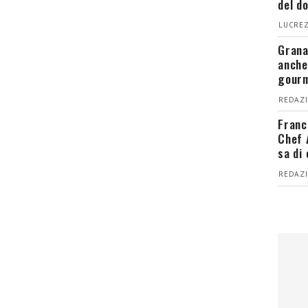
del d
LUCREZ
Grana
anche
gour
REDAZI
Franc
Chef 
sa di
REDAZI