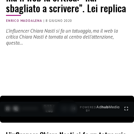
sbagliato a scrivere”. Lei replica
ENRICO MADDALENA
|
8 GIUGNO 2020
L’influencer Chiara Nasti si fa un tatuaggio, ma il web la
critica Chiara Nasti è tornata al centro dell’attenzione,
questa…
0:12 /
Ad
hub
Media
POWERED
1
/
2
1:40
BY