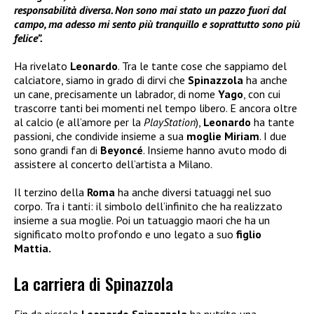
responsabilità diversa. Non sono mai stato un pazzo fuori dal
campo, ma adesso mi sento più tranquillo e soprattutto sono più
felice”.
Ha rivelato
Leonardo
. Tra le tante cose che sappiamo del
calciatore, siamo in grado di dirvi che
Spinazzola
ha anche
un cane, precisamente un labrador, di nome
Yago
, con cui
trascorre tanti bei momenti nel tempo libero. E ancora oltre
al calcio (e all’amore per la
PlayStation
),
Leonardo
ha tante
passioni, che condivide insieme a sua
moglie Miriam
. I due
sono grandi fan di
Beyoncé
. Insieme hanno avuto modo di
assistere al concerto dell’artista a Milano.
Il terzino della
Roma
ha anche diversi tatuaggi nel suo
corpo. Tra i tanti: il simbolo dell’infinito che ha realizzato
insieme a sua moglie. Poi un tatuaggio maori che ha un
significato molto profondo e uno legato a suo
figlio
Mattia.
La carriera di Spinazzola