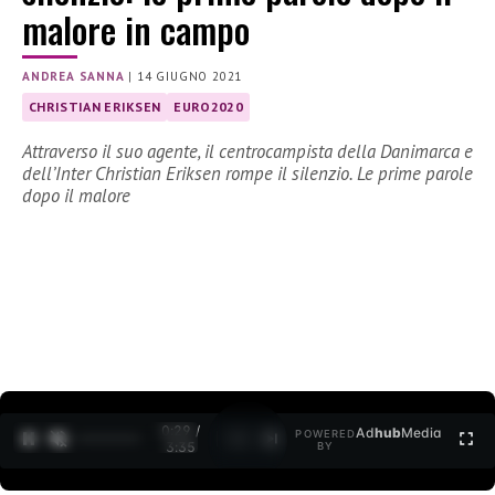
malore in campo
ANDREA SANNA
|
14 GIUGNO 2021
CHRISTIAN ERIKSEN
EURO2020
Attraverso il suo agente, il centrocampista della Danimarca e
dell’Inter Christian Eriksen rompe il silenzio. Le prime parole
dopo il malore
0:30 /
Ad
hub
Media
POWERED
1
/
2
3:35
BY