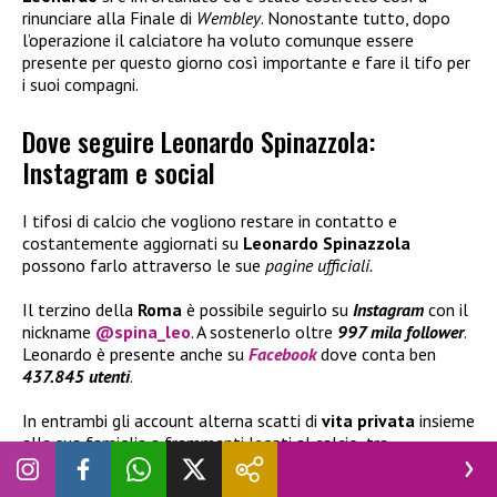
rinunciare alla Finale di
Wembley
. Nonostante tutto, dopo
l’operazione il calciatore ha voluto comunque essere
presente per questo giorno così importante e fare il tifo per
i suoi compagni.
Dove seguire Leonardo Spinazzola:
Instagram e social
I tifosi di calcio che vogliono restare in contatto e
costantemente aggiornati su
Leonardo Spinazzola
possono farlo attraverso le sue
pagine ufficiali.
Il terzino della
Roma
è possibile seguirlo su
Instagram
con il
nickname
@spina_leo
. A sostenerlo oltre
997 mila follower
.
Leonardo è presente anche su
Facebook
dove conta ben
437.845 utenti
.
In entrambi gli account alterna scatti di
vita privata
insieme
alla sua famiglia a frammenti legati al calcio, tra
allenamenti e partite con il club d’appartenenza e l’
Italia
.