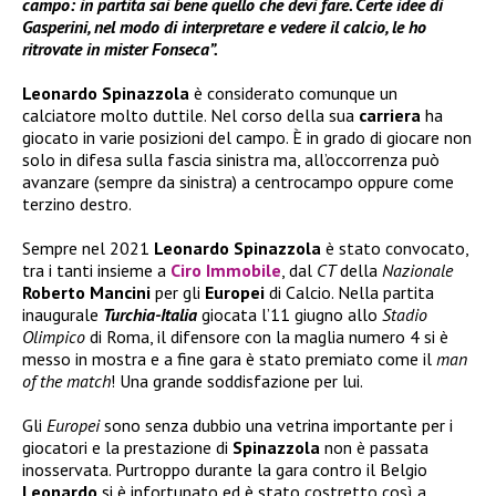
campo: in partita sai bene quello che devi fare. Certe idee di
Gasperini, nel modo di interpretare e vedere il calcio, le ho
ritrovate in mister Fonseca”.
Leonardo Spinazzola
è considerato comunque un
calciatore molto duttile. Nel corso della sua
carriera
ha
giocato in varie posizioni del campo. È in grado di giocare non
solo in difesa sulla fascia sinistra ma, all’occorrenza può
avanzare (sempre da sinistra) a centrocampo oppure come
terzino destro.
Sempre nel 2021
Leonardo Spinazzola
è stato convocato,
tra i tanti insieme a
Ciro Immobile
, dal
CT
della
Nazionale
Roberto Mancini
per gli
Europei
di Calcio. Nella partita
inaugurale
Turchia-Italia
giocata l’11 giugno allo
Stadio
Olimpico
di Roma, il difensore con la maglia numero 4 si è
messo in mostra e a fine gara è stato premiato come il
man
of the match
! Una grande soddisfazione per lui.
Gli
Europei
sono senza dubbio una vetrina importante per i
giocatori e la prestazione di
Spinazzola
non è passata
inosservata. Purtroppo durante la gara contro il Belgio
Leonardo
si è infortunato ed è stato costretto così a