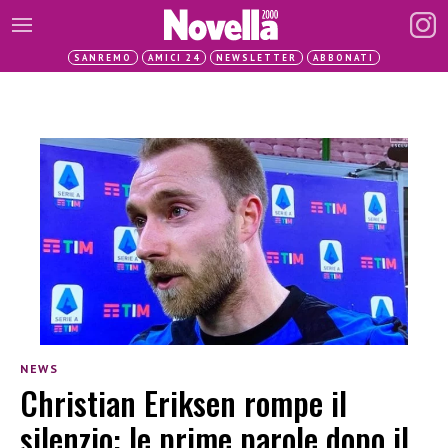
SANREMO
AMICI 24
NEWSLETTER
ABBONATI
NEWS
Christian Eriksen rompe il
silenzio: le prime parole dopo il