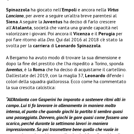
Spinazzola
ha giocato nell’
Empoli
e ancora nella
Virtus
Lanciano
, per avere a seguire un’altra breve parentesi al
Siena
. A seguire la
Juventus
ha deciso di farlo crescere
all’
Atalanta
, società che vanta una grande capacità nel
valorizzare i giovani. Poi ancora il
Vicenza
e il
Perugia
per
poi fare ritorno alla
Dea
. Qui dal 2016 al 2018 c’è stato la
svolta per la
carriera
di
Leonardo Spinazzola
.
A Bergamo ha avuto modo di trovare la sua dimensione e
dopo la fine del prestito che l’ha rispedito a Torino, sponda
Juventus
, è la
Roma
che ha deciso di acquistarne il cartellino.
Dall’estate del 2019, con la maglia 37,
Leonardo
difende i
colori della squadra giallorossa. Ecco come ha commentato
la sua crescita calcistica:
“All’Atalanta con Gasperini ho imparato a sostenere ritmi alti in
campo. Lui ti fa lavorare in allenamento in maniera molto
intensa, al punto che quando giochi la partita ti sembra quasi
una passeggiata. Davvero, giochi le gare quasi come fossero uno
scarico, perché durante la settimana lavori in maniera
impressionante. Sa poi trasmettere bene quello che vuole in