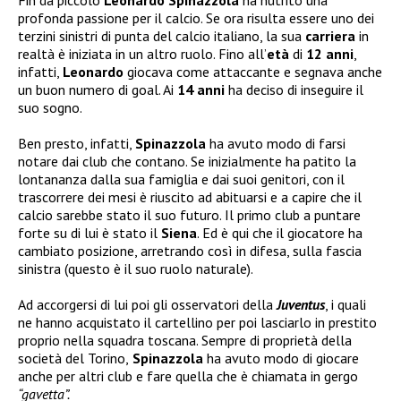
Fin da piccolo
Leonardo Spinazzola
ha nutrito una
profonda passione per il calcio. Se ora risulta essere uno dei
terzini sinistri di punta del calcio italiano, la sua
carriera
in
realtà è iniziata in un altro ruolo. Fino all’
età
di
12 anni
,
infatti,
Leonardo
giocava come attaccante e segnava anche
un buon numero di goal. Ai
14 anni
ha deciso di inseguire il
suo sogno.
Ben presto, infatti,
Spinazzola
ha avuto modo di farsi
notare dai club che contano. Se inizialmente ha patito la
lontananza dalla sua famiglia e dai suoi genitori, con il
trascorrere dei mesi è riuscito ad abituarsi e a capire che il
calcio sarebbe stato il suo futuro. Il primo club a puntare
forte su di lui è stato il
Siena
. Ed è qui che il giocatore ha
cambiato posizione, arretrando così in difesa, sulla fascia
sinistra (questo è il suo ruolo naturale).
Ad accorgersi di lui poi gli osservatori della
Juventus
, i quali
ne hanno acquistato il cartellino per poi lasciarlo in prestito
proprio nella squadra toscana. Sempre di proprietà della
società del Torino,
Spinazzola
ha avuto modo di giocare
anche per altri club e fare quella che è chiamata in gergo
“gavetta”.