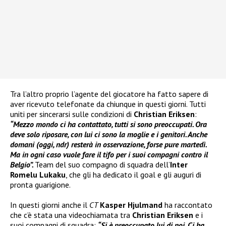
Tra l’altro proprio l’agente del giocatore ha fatto sapere di
aver ricevuto telefonate da chiunque in questi giorni. Tutti
uniti per sincerarsi sulle condizioni di
Christian Eriksen
:
“Mezzo mondo ci ha contattato, tutti si sono preoccupati. Ora
deve solo riposare, con lui ci sono la moglie e i genitori. Anche
domani (oggi, ndr) resterà in osservazione, forse pure martedì.
Ma in ogni caso vuole fare il tifo per i suoi compagni contro il
Belgio”.
Team del suo compagno di squadra dell’
Inter
Romelu Lukaku
, che gli ha dedicato il goal e gli auguri di
pronta guarigione.
In questi giorni anche il
CT
Kasper Hjulmand
ha raccontato
che c’è stata una videochiamata tra
Christian Eriksen
e i
suoi compagni di squadra:
“Si è preoccupato lui di noi. Ci ha