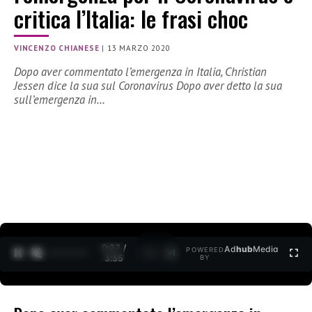
critica l’Italia: le frasi choc
VINCENZO CHIANESE
|
13 MARZO 2020
Dopo aver commentato l’emergenza in Italia, Christian
Jessen dice la sua sul Coronavirus Dopo aver detto la sua
sull’emergenza in…
0:27 /
Ad
hub
Media
POWERED
1
/
2
3:35
BY