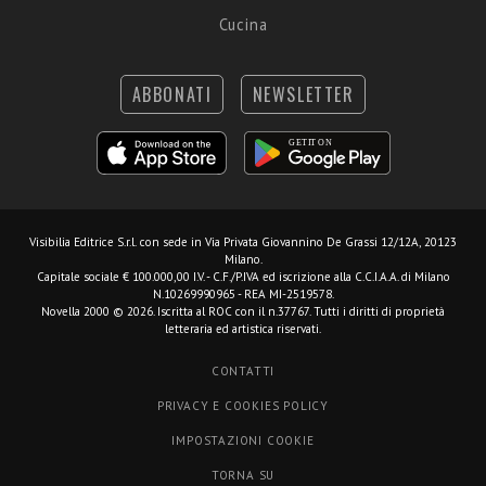
Cucina
ABBONATI
NEWSLETTER
Visibilia Editrice S.r.l.
con sede in Via Privata Giovannino De Grassi 12/12A, 20123
Milano.
Capitale sociale € 100.000,00 I.V. - C.F./P.IVA ed iscrizione alla C.C.I.A.A. di Milano
N.10269990965 - REA MI-2519578.
Novella 2000 © 2026. Iscritta al ROC con il n.37767. Tutti i diritti di proprietà
letteraria ed artistica riservati.
CONTATTI
PRIVACY E COOKIES POLICY
IMPOSTAZIONI COOKIE
TORNA SU