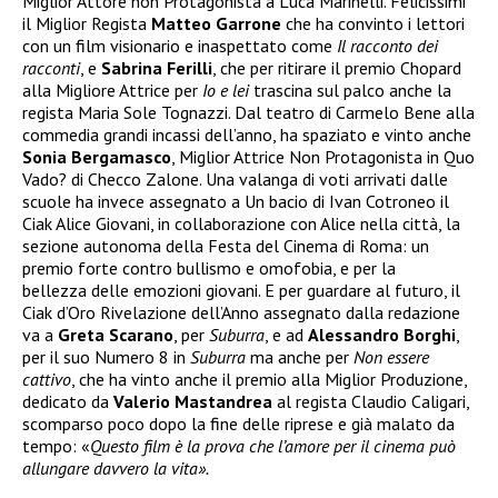
Miglior Attore non Protagonista a Luca Marinelli. Felicissimi
il Miglior Regista
Matteo Garrone
che ha convinto i lettori
con un film visionario e inaspettato come
Il racconto dei
racconti
, e
Sabrina Ferilli
, che per ritirare il premio Chopard
alla Migliore Attrice per
Io e lei
trascina sul palco anche la
regista Maria Sole Tognazzi. Dal teatro di Carmelo Bene alla
commedia grandi incassi dell’anno, ha spaziato e vinto anche
Sonia Bergamasco
, Miglior Attrice Non Protagonista in Quo
Vado? di Checco Zalone. Una valanga di voti arrivati dalle
scuole ha invece assegnato a Un bacio di Ivan Cotroneo il
Ciak Alice Giovani, in collaborazione con Alice nella città, la
sezione autonoma della Festa del Cinema di Roma: un
premio forte contro bullismo e omofobia, e per la
bellezza delle emozioni giovani. E per guardare al futuro, il
Ciak d’Oro Rivelazione dell’Anno assegnato dalla redazione
va a
Greta Scarano
, per
Suburra
, e ad
Alessandro Borghi
,
per il suo Numero 8 in
Suburra
ma anche per
Non essere
cattivo
, che ha vinto anche il premio alla Miglior Produzione,
dedicato da
Valerio Mastandrea
al regista Claudio Caligari,
scomparso poco dopo la fine delle riprese e già malato da
tempo: «
Questo film è la prova che l’amore per il cinema può
allungare davvero la vita».