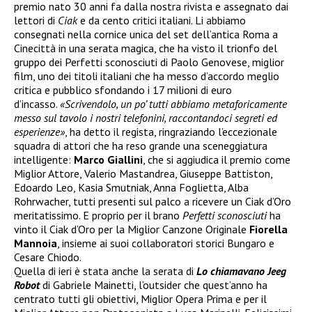
premio nato 30 anni fa dalla nostra rivista e assegnato dai
lettori di
Ciak
e da cento critici italiani. Li abbiamo
consegnati nella cornice unica del set dell’antica Roma a
Cinecittà in una serata magica, che ha visto il trionfo del
gruppo dei Perfetti sconosciuti di Paolo Genovese, miglior
film, uno dei titoli italiani che ha messo d’accordo meglio
critica e pubblico sfondando i 17 milioni di euro
d’incasso.
«Scrivendolo, un po’ tutti abbiamo metaforicamente
messo sul tavolo i nostri telefonini, raccontandoci segreti ed
esperienze»
, ha detto il regista, ringraziando l’eccezionale
squadra di attori che ha reso grande una sceneggiatura
intelligente:
Marco Giallini
, che si aggiudica il premio come
Miglior Attore, Valerio Mastandrea, Giuseppe Battiston,
Edoardo Leo, Kasia Smutniak, Anna Foglietta, Alba
Rohrwacher, tutti presenti sul palco a ricevere un Ciak d’Oro
meritatissimo. E proprio per il brano
Perfetti sconosciuti
ha
vinto il Ciak d’Oro per la Miglior Canzone Originale
Fiorella
Mannoia
, insieme ai suoi collaboratori storici Bungaro e
Cesare Chiodo.
Quella di ieri è stata anche la serata di
Lo chiamavano Jeeg
Robot
di Gabriele Mainetti, l’outsider che quest’anno ha
centrato tutti gli obiettivi, Miglior Opera Prima e per il