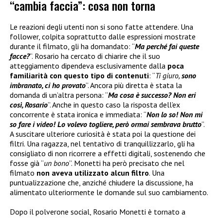
“cambia faccia”: cosa non torna
Le reazioni degli utenti non si sono fatte attendere. Una
follower, colpita soprattutto dalle espressioni mostrate
durante il filmato, gli ha domandato: “
Ma perché fai queste
facce?
”. Rosario ha cercato di chiarire che il suo
atteggiamento dipendeva esclusivamente dalla
poca
familiarità con questo tipo di contenuti
: “
Ti giuro,
sono
imbranato, ci ho provato
”. Ancora più diretta è stata la
domanda di un’altra persona: “
Ma cosa è successo? Non eri
così, Rosario
”. Anche in questo caso la risposta dell’ex
concorrente è stata ironica e immediata: “
Non lo so! Non mi
so fare i video! Lo volevo togliere, però ormai sembrava brutto
”.
A suscitare ulteriore curiosità è stata poi la questione dei
filtri. Una ragazza, nel tentativo di tranquillizzarlo, gli ha
consigliato di non ricorrere a effetti digitali, sostenendo che
fosse già “
un bono
”. Monetti ha però precisato che nel
filmato
non aveva utilizzato alcun filtro
. Una
puntualizzazione che, anziché chiudere la discussione, ha
alimentato ulteriormente le domande sul suo cambiamento.
Dopo il polverone social, Rosario Monetti è tornato a