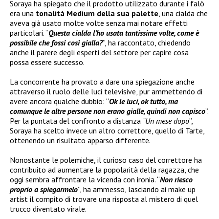
Soraya ha spiegato che il prodotto utilizzato durante i falò
era una
tonalità Medium della sua palette
, una cialda che
aveva già usato molte volte senza mai notare effetti
particolari. “
Questa cialda l’ho usata tantissime volte, come è
possibile che fossi così gialla?
”, ha raccontato, chiedendo
anche il parere degli esperti del settore per capire cosa
possa essere successo.
La concorrente ha provato a dare una spiegazione anche
attraverso il ruolo delle luci televisive, pur ammettendo di
avere ancora qualche dubbio: “
Ok le luci, ok tutto, ma
comunque le altre persone non erano gialle, quindi non capisco
”.
Per la puntata del confronto a distanza
“Un mese dopo
”,
Soraya ha scelto invece un altro correttore, quello di Tarte,
ottenendo un risultato apparso differente.
Nonostante le polemiche, il curioso caso del correttore ha
contribuito ad aumentare la popolarità della ragazza, che
oggi sembra affrontare la vicenda con ironia. “
Non riesco
proprio a spiegarmelo
”, ha ammesso, lasciando ai make up
artist il compito di trovare una risposta al mistero di quel
trucco diventato virale.