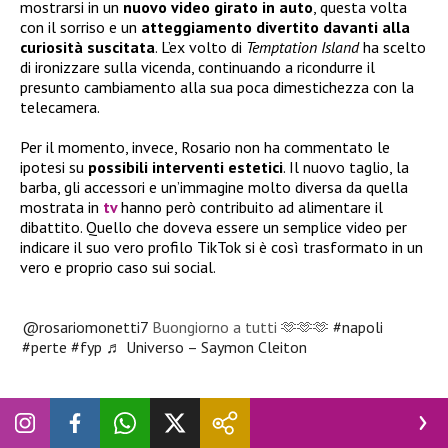
mostrarsi in un
nuovo video girato in auto
, questa volta
con il sorriso e un
atteggiamento divertito davanti alla
curiosità suscitata
. L’ex volto di
Temptation Island
ha scelto
di ironizzare sulla vicenda, continuando a ricondurre il
presunto cambiamento alla sua poca dimestichezza con la
telecamera.
Per il momento, invece, Rosario non ha commentato le
ipotesi su
possibili interventi estetici
. Il nuovo taglio, la
barba, gli accessori e un’immagine molto diversa da quella
mostrata in
tv
hanno però contribuito ad alimentare il
dibattito. Quello che doveva essere un semplice video per
indicare il suo vero profilo TikTok si è così trasformato in un
vero e proprio caso sui social.
@rosariomonetti7
Buongiorno a tutti 🫶🫶🫶
#napoli
#perte
#fyp
♬ Universo – Saymon Cleiton