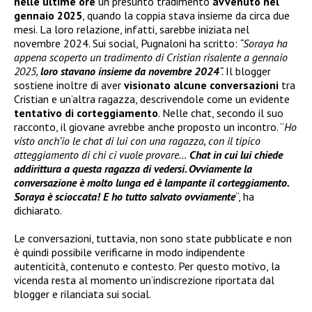
nelle ultime ore
un presunto tradimento
avvenuto nel
gennaio 2025
, quando la coppia stava insieme da circa due
mesi. La loro relazione, infatti, sarebbe iniziata nel
novembre 2024. Sui social, Pugnaloni ha scritto:
“Soraya ha
appena scoperto un tradimento di Cristian risalente a gennaio
2025,
loro stavano insieme da novembre 2024
“.
Il blogger
sostiene inoltre di aver
visionato alcune conversazioni
tra
Cristian e un’altra ragazza, descrivendole come un evidente
tentativo di corteggiamento
. Nelle chat, secondo il suo
racconto, il giovane avrebbe anche proposto un incontro. “
Ho
visto anch’io le chat di lui con una ragazza, con il tipico
atteggiamento di chi ci vuole provare…
Chat in cui lui chiede
addirittura a questa ragazza di vedersi. Ovviamente la
conversazione è molto lunga ed è lampante il corteggiamento.
Soraya è scioccata! E ho tutto salvato ovviamente
“, ha
dichiarato.
Le conversazioni, tuttavia, non sono state pubblicate e non
è quindi possibile verificarne in modo indipendente
autenticità, contenuto e contesto. Per questo motivo, la
vicenda resta al momento un’indiscrezione riportata dal
blogger e rilanciata sui social.