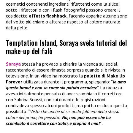
cosmetici contenenti ingredienti riflettenti come la silice:
sotto i riflettori o con i flash fotografici possono creare il
cosiddetto
effetto flashback
, facendo apparire alcune zone
del volto più chiare o alterate rispetto al colore naturale
della pelle.
Temptation Island, Soraya svela tutorial del
make-up del falò
Soraya
stessa ha provato a chiarire la vicenda sui social,
raccontando di essere rimasta sorpresa quando si è rivista in
televisione. In un video ha mostrato la
palette di
Make Up
Forever
utilizzata durante il programma, spiegando: “
Io amo
questo brand e non so come sia potuto accadere
”. La ragazza
aveva inizialmente pensato di aver scambiato il correttore
con Sabrina Soussi, con cui durante le registrazioni
condivideva spesso alcuni prodotti, ma poi ha escluso questa
possibilità: “
Visto che anche al secondo falò ero dello stesso
colore del primo, ho pensato: ‘
No, non può essere che ho
scambiato il correttore con Sabri, è proprio il mio!
’
”.