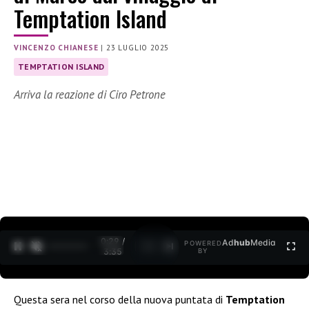
Temptation Island
VINCENZO CHIANESE
|
23 LUGLIO 2025
TEMPTATION ISLAND
Arriva la reazione di Ciro Petrone
0:30 /
Ad
hub
Media
POWERED
1
/
2
3:35
BY
Questa sera nel corso della nuova puntata di
Temptation