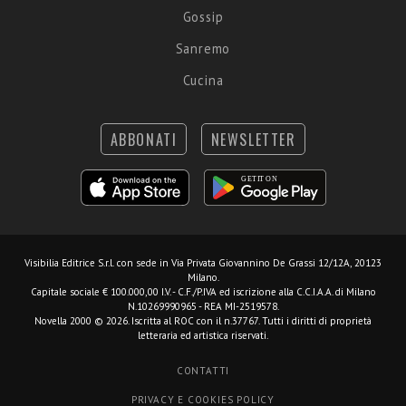
Gossip
Sanremo
Cucina
ABBONATI
NEWSLETTER
Visibilia Editrice S.r.l.
con sede in Via Privata Giovannino De Grassi 12/12A, 20123
Milano.
Capitale sociale € 100.000,00 I.V. - C.F./P.IVA ed iscrizione alla C.C.I.A.A. di Milano
N.10269990965 - REA MI-2519578.
Novella 2000 © 2026. Iscritta al ROC con il n.37767. Tutti i diritti di proprietà
letteraria ed artistica riservati.
CONTATTI
PRIVACY E COOKIES POLICY