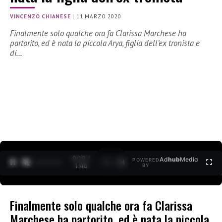
VINCENZO CHIANESE
|
11 MARZO 2020
Finalmente solo qualche ora fa Clarissa Marchese ha
partorito, ed è nata la piccola Arya, figlia dell’ex tronista e
di…
0:12 /
Ad
hub
Media
POWERED
1
/
2
1:40
BY
Finalmente solo qualche ora fa Clarissa
Marchese ha partorito, ed è nata la piccola