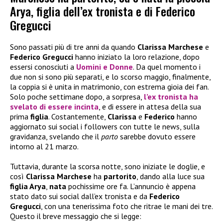
Arya, figlia dell’ex tronista e di Federico
Gregucci
Sono passati più di tre anni da quando
Clarissa Marchese
e
Federico Gregucci
hanno iniziato la loro relazione, dopo
essersi conosciuti a
Uomini e Donne
. Da quel momento i
due non si sono più separati, e lo scorso maggio, finalmente,
la coppia si è unita in matrimonio, con estrema gioia dei fan.
Solo poche settimane dopo, a sorpresa,
l’ex tronista ha
svelato di essere incinta
, e di essere in attesa della sua
prima
figlia
. Costantemente,
Clarissa
e
Federico
hanno
aggiornato sui social i followers con tutte le news, sulla
gravidanza, svelando che il
parto
sarebbe dovuto essere
intorno al 21 marzo.
Tuttavia, durante la scorsa notte, sono iniziate le doglie, e
così
Clarissa Marchese
ha
partorito
, dando alla luce sua
figlia Arya
,
nata
pochissime ore fa. L’annuncio è appena
stato dato sui social dall’ex tronista e da
Federico
Gregucci
, con una tenerissima foto che ritrae le mani dei tre.
Questo il breve messaggio che si legge: