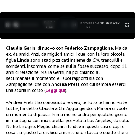
0:27 /
Ad
hub
Media
POWERED
1
/
2
1:40
BY
Claudia Gerini
di nuovo con
Federico Zampaglione
. Ma da
ex, da amici. Anzi, da migliori amici. I due, con la loro piccola
figlia
Linda
sono stati pizzicati insieme da
Chi
, tranquilli e
sorridenti. Insomma, come se nulla fosse successo, dopo 11
anni di relazione. Ma la Gerini, ha poi chiarito al
settimanale il momento e i suoi rapporti sia con
Zampaglione, che con
Andrea Preti
, con cui sembra esserci
una storia in corso (
Leggi qui
).
«Andrea Preti l’ho conosciuto, è vero, le foto le hanno viste
tutti», ha detto Claudia a Chi. Aggiungendo: «Ma ora ci vuole
un momento di pausa. Prima me ne andrò per qualche giorno
in montagna con mia sorella, poi volo a Los Angeles, da sola.
Ne ho bisogno. Meglio chiarirsi le idee in questi casi e capire
cosa sia giusto fare». Sicuramente uno stacco è quello che ci