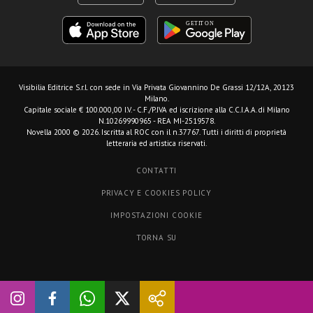
Visibilia Editrice S.r.l.
con sede in Via Privata Giovannino De Grassi 12/12A, 20123
Milano.
Capitale sociale € 100.000,00 I.V. - C.F./P.IVA ed iscrizione alla C.C.I.A.A. di Milano
N.10269990965 - REA MI-2519578.
Novella 2000 © 2026. Iscritta al ROC con il n.37767. Tutti i diritti di proprietà
letteraria ed artistica riservati.
CONTATTI
PRIVACY E COOKIES POLICY
IMPOSTAZIONI COOKIE
TORNA SU