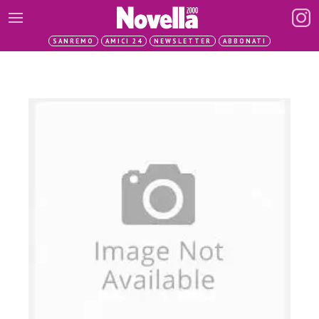
SANREMO
AMICI 24
NEWSLETTER
ABBONATI