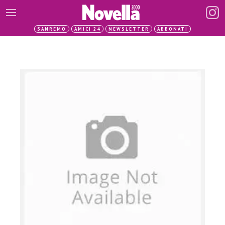
SANREMO
AMICI 24
NEWSLETTER
ABBONATI