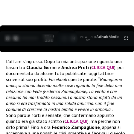
0:27 /
Ad
hub
Media
POWERED
1
/
2
3:35
BY
L’affare s’ingrossa. Dopo la mia anticipazione riguardo una
liason tra
Claudia Gerini
e
Andrea Preti
(
CLICCA QUI
), poi
documentata da alcune foto pubblicate, oggi l’attrice
scrive sul suo profilo
Facebook
queste parole: “
Buongiorno
amici, si stanno dicendo molte cose riguardo la fine della mia
relazione con Fede (Federico Zampaglione). La verità è che
nessuno ha mai tradito nessuno. La nostra storia infatti da un
anno si era trasformata in una solida amicizia. Con il fine
comune di crescere la nostra bimba e vivere in armonia
“.
Sono parole forti e sensate, che confermano appunto
quanto era già stato scritto (
CLICCA QUI
), ma perchè non
dirlo prima? Fino a ora
Federico Zampaglione
, appena si
accennava a una possibile crisi, smentiva e faceva il diavolo