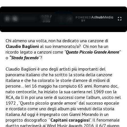
0:30 /
Ad
hub
Media
POWERED
1
/
2
3:35
BY
Chi almeno una volta, non ha dedicato una canzone di
Claudio Baglioni
al suo innamorato/a? Chi non ha un
ricordo legato a canzoni come
“
Questo Piccolo Grande Amore
“
o
“Strada facendo
”?
Claudio Baglioni è uno degli artisti più importanti del
panorama italiano che ha scritto la storia della canzone
italiana e che ha colorato le storie d’amore di milioni di
persone… Ieri 16 maggio ha compiuto 65 anni. Romano doc,
nato centocelle, ha iniziato la sua carriera nel 1969 con la
RCA, da lì in poi una serie di successi come l’album, uscito nel
1972 , “Questo piccolo grande amore” dal successo epocale
e ricordato come uno degli album più venduti della storia
italiana. Ad oggi è impegnato con Gianni Morando in un
progetto discografico “
Capitani coraggiosi
”. Il fenomenale
duetto parteciperà ai Wind Music Awards 2016, il 6/7 giugno