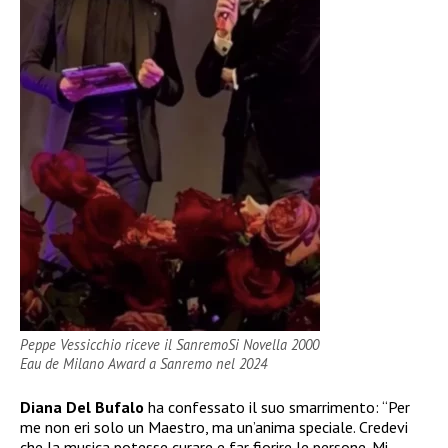
Peppe Vessicchio riceve il SanremoSi Novella 2000
Eau de Milano Award a Sanremo nel 2024
Diana Del Bufalo
ha confessato il suo smarrimento: “Per
me non eri solo un Maestro, ma un’anima speciale. Credevi
che la musica potesse curare e far fiorire le persone. Mi