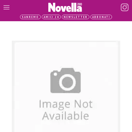
SANREMO
AMICI 24
NEWSLETTER
ABBONATI