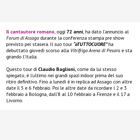
Il cantautore romano
, oggi
72 anni
, ha dato l’annuncio al
Forum di Assago
durante la conferenza stampa pre show
previsto per stasera. Il suo tour
“aTUTTOCUORE”
ha
debuttato giovedì scorso alla
Vitrifrigo Arena di Pesar
o e sta
girando l’Italia.
Questo tour di
Claudio Baglioni,
come da lui stesso
spiegato, è l’ultimo nei grandi spazi indoor prima del suo
ritiro definitivo. Fino a lunedì è in replica ad Assago con altre
date il 5 e 6 febbraio. Poi le altre date da ricordare l 2 e 3
febbraio a Bologna, dall’8 al 10 febbraio a Firenze e il 17 a
Livorno.