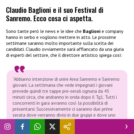
Claudio Baglioni e il suo Festival di
Sanremo. Ecco cosa ci aspetta.
Sono tante però le news e le idee che
Baglioni
e company
hanno in serbo e vogliono mettere in atto. Le prossime
settimane saranno molto importante sulla scelta dei
candidati. Claudio ovviamente sarà affiancato da una giuria
di esperti del settore, che il direttore artistico spiega così:
“Abbiamo intenzione di unire Area Sanremo e Sanremo
giovani. La settimana che vede impegnati i giovani
prevede quindi tre tappe pre-serali ognuna da 45
minuti circa, che andranno in onda dopo il Tg1. Tutti i
concorrenti in gara avranno così la possibilità di
presentarsi. Successivamente ci saranno due prime
serata dove verranno divisi in due gruppi e dove uno
alla volta si esibiranno. Dalle due puntate verrà fuori
un vincitore che parteciperà al Festival di Sanremo
2019, in programma a Febbraio”.