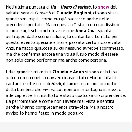
Nell’ultima puntata di
Uà – Uomo di varietà
, lo
show
del
sabato sera di
Canale 5
di
Claudio Baglioni
, ci sono stati
grandissimi ospiti, come era già successo anche nelle
precedenti puntate. Ma in questa c’è stato un grandissimo
ritorno sugli schermi televisi e cioè
Anna Oxa
. Sparita
purtroppo dalle scene italiane, la cantante è tornato per
questo evento speciale e non è passata certo inosservata.
Anzi, ha fatto qualcosa su cui nessuno avrebbe scommesso,
ma che conferma ancora una volta il suo modo di essere
non solo come performer, ma anche come persona.
I due grandissimi artisti
Claudio e Anna
si sono esibiti sul
palco con un duetto davvero inaspettato. Hanno infatti
cantanto sulle note di
Heidi
, il famoso cartone animato
della bambina che viveva col nonno in montagna in mezzo
alle caprette. E il risultato è stato qualcosa di sorprendente.
La performance è come non l’avete mai vista e sentita
perché l’hanno completamente stravolta. Ma a nostro
avviso lo hanno fatto in modo positivo.