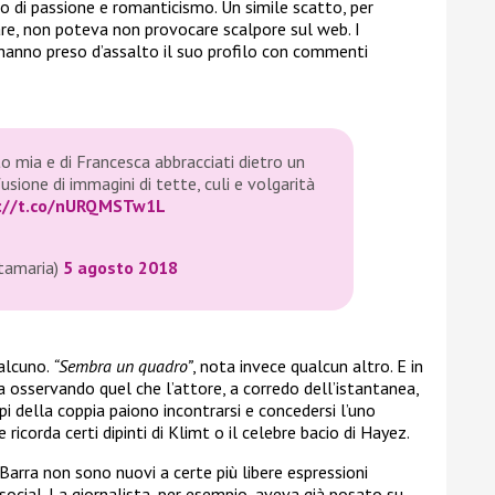
o di passione e romanticismo. Un simile scatto, per
are, non poteva non provocare scalpore sul web. I
anno preso d’assalto il suo profilo con commenti
 mia e di Francesca abbracciati dietro un
sione di immagini di tette, culi e volgarità
://t.co/nURQMSTw1L
tamaria)
5 agosto 2018
ualcuno.
“Sembra un quadro”
, nota invece qualcun altro. E in
a osservando quel che l’attore, a corredo dell’istantanea,
rpi della coppia paiono incontrarsi e concedersi l’uno
e ricorda certi dipinti di Klimt o il celebre bacio di Hayez.
arra non sono nuovi a certe più libere espressioni
social. La giornalista, per esempio, aveva già posato su