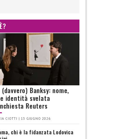
 È?
è (davvero) Banksy: nome,
 e identità svelata
’inchiesta Reuters
IA CIOTTI | 13 GIUGNO 2026
ma, chi è la fidanzata Lodovica
rini