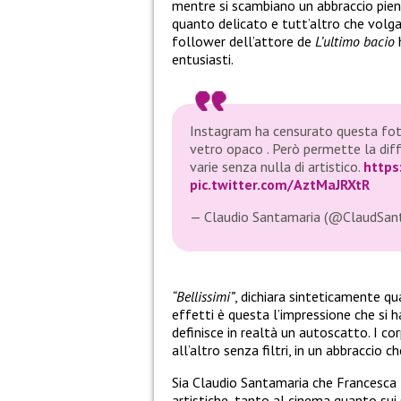
mentre si scambiano un abbraccio pien
quanto delicato e tutt’altro che volg
follower dell’attore de
L’ultimo bacio
h
entusiasti.
Instagram ha censurato questa foto
vetro opaco . Però permette la diffu
varie senza nulla di artistico.
https
pic.twitter.com/AztMaJRXtR
— Claudio Santamaria (@ClaudSan
“Bellissimi”
, dichiara sinteticamente q
effetti è questa l’impressione che si h
definisce in realtà un autoscatto. I co
all’altro senza filtri, in un abbraccio ch
Sia Claudio Santamaria che Francesca B
artistiche, tanto al cinema quanto sui 