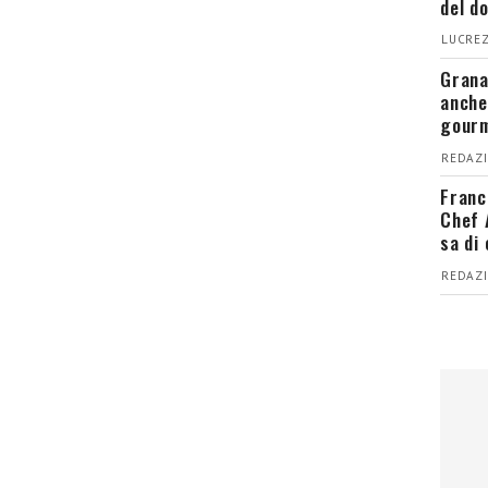
del d
LUCREZ
Grana
anche
gour
REDAZI
Franc
Chef 
sa di
REDAZI