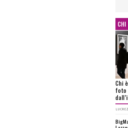
CHI
Chi 
foto
dall
LUCREZ
BigMa
Lazze