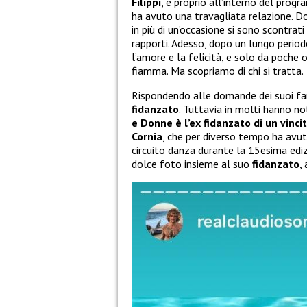
Filippi
, e proprio all’interno del pro
ha avuto una travagliata relazione. Do
in più di un’occasione si sono scontrati
rapporti. Adesso, dopo un lungo perio
l’amore e la felicità, e solo da poche
fiamma. Ma scopriamo di chi si tratta.
Rispondendo alle domande dei suoi f
fidanzato
. Tuttavia in molti hanno n
e Donne è l’ex fidanzato di un vincit
Cornia
, che per diverso tempo ha avu
circuito danza durante la 15esima edi
dolce foto insieme al suo
fidanzato
,