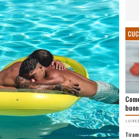
CUC
Come
buon
LUCREZ
Tiram