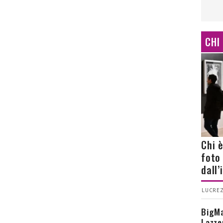
CHI
Chi 
foto
dall
LUCREZ
BigMa
Lazze