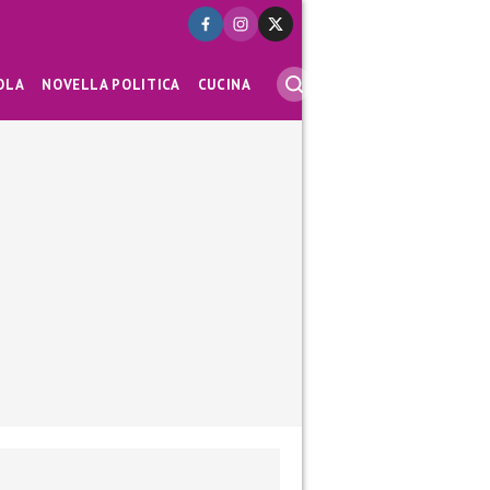
OLA
NOVELLA POLITICA
CUCINA