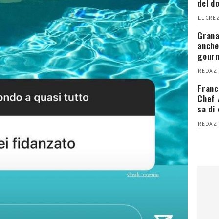
del d
LUCREZ
Grana
anche
gour
REDAZI
Franc
Chef 
sa di
REDAZI