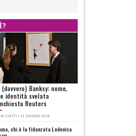
 È?
è (davvero) Banksy: nome,
 e identità svelata
’inchiesta Reuters
IA CIOTTI | 13 GIUGNO 2026
ma, chi è la fidanzata Lodovica
rini