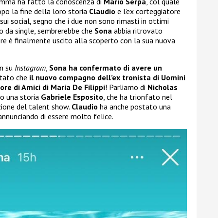
gramma ha fatto la conoscenza di
Mario Serpa
, col quale
po la fine della loro storia
Claudio
e l’ex corteggiatore
 sui social, segno che i due non sono rimasti in ottimi
do da single, sembrerebbe che
Sona
abbia ritrovato
 ore è finalmente uscito alla scoperto con la sua nuova
an su
Instagram
,
Sona ha confermato di avere un
otato che
il nuovo compagno dell’ex tronista di Uomini
ore di Amici di Maria De Filippi
! Parliamo di
Nicholas
to una storia
Gabriele Esposito
, che ha trionfato nel
zione del talent show.
Claudio
ha anche postato una
 annunciando di essere molto felice.