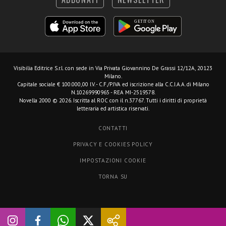
Visibilia Editrice S.r.l.
con sede in Via Privata Giovannino De Grassi 12/12A, 20123
Milano.
Capitale sociale € 100.000,00 I.V. - C.F./P.IVA ed iscrizione alla C.C.I.A.A. di Milano
N.10269990965 - REA MI-2519578.
Novella 2000 © 2026. Iscritta al ROC con il n.37767. Tutti i diritti di proprietà
letteraria ed artistica riservati.
CONTATTI
PRIVACY E COOKIES POLICY
IMPOSTAZIONI COOKIE
TORNA SU