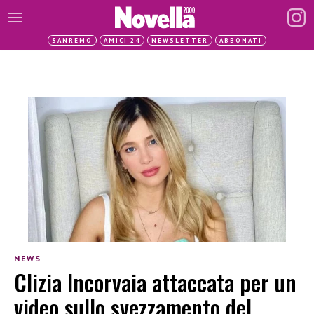
SANREMO
AMICI 24
NEWSLETTER
ABBONATI
NEWS
Clizia Incorvaia attaccata per un
video sullo svezzamento del