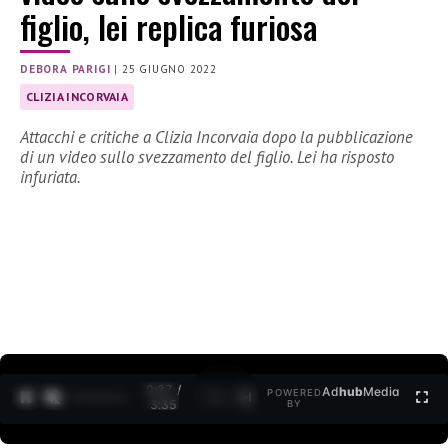
figlio, lei replica furiosa
DEBORA PARIGI
|
25 GIUGNO 2022
CLIZIA INCORVAIA
Attacchi e critiche a Clizia Incorvaia dopo la pubblicazione
di un video sullo svezzamento del figlio. Lei ha risposto
infuriata.
0:27 /
Ad
hub
Media
POWERED
1
/
2
3:35
BY