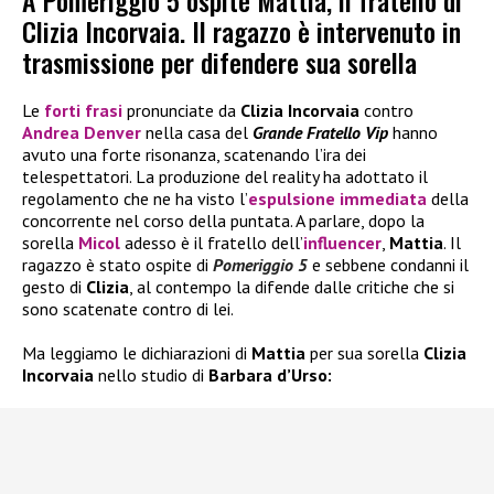
A Pomeriggio 5 ospite Mattia, il fratello di
Clizia Incorvaia. Il ragazzo è intervenuto in
trasmissione per difendere sua sorella
Le
forti frasi
pronunciate da
Clizia Incorvaia
contro
Andrea Denver
nella casa del
Grande Fratello Vip
hanno
avuto una forte risonanza, scatenando l’ira dei
telespettatori. La produzione del reality ha adottato il
regolamento che ne ha visto l’
espulsione immediata
della
concorrente nel corso della puntata. A parlare, dopo la
sorella
Micol
adesso è il fratello dell’
influencer
,
Mattia
. Il
ragazzo è stato ospite di
Pomeriggio 5
e sebbene condanni il
gesto di
Clizia
, al contempo la difende dalle critiche che si
sono scatenate contro di lei.
Ma leggiamo le dichiarazioni di
Mattia
per sua sorella
Clizia
Incorvaia
nello studio di
Barbara d’Urso: