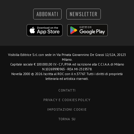
ABBONATI
NEWSLETTER
Visibilia Editrice S.r.l.
con sede in Via Privata Giovannino De Grassi 12/12A, 20123
Milano.
Capitale sociale € 100.000,00 I.V. - C.F./P.IVA ed iscrizione alla C.C.I.A.A. di Milano
N.10269990965 - REA MI-2519578.
Novella 2000 © 2026. Iscritta al ROC con il n.37767. Tutti i diritti di proprietà
letteraria ed artistica riservati.
CONTATTI
PRIVACY E COOKIES POLICY
IMPOSTAZIONI COOKIE
TORNA SU