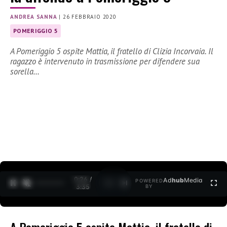
ANDREA SANNA
|
26 FEBBRAIO 2020
POMERIGGIO 5
A Pomeriggio 5 ospite Mattia, il fratello di Clizia Incorvaia. Il
ragazzo è intervenuto in trasmissione per difendere sua
sorella…
0:27 /
Ad
hub
Media
POWERED
1
/
2
3:35
BY