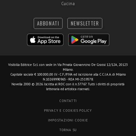
Cucina
ABBONATI
NEWSLETTER
Visibilia Editrice S.r.l.
con sede in Via Privata Giovannino De Grassi 12/12A, 20123
Milano.
Capitale sociale € 100.000,00 I.V. - C.F./P.IVA ed iscrizione alla C.C.I.A.A. di Milano
N.10269990965 - REA MI-2519578.
Novella 2000 © 2026. Iscritta al ROC con il n.37767. Tutti i diritti di proprietà
letteraria ed artistica riservati.
CONTATTI
PRIVACY E COOKIES POLICY
IMPOSTAZIONI COOKIE
TORNA SU