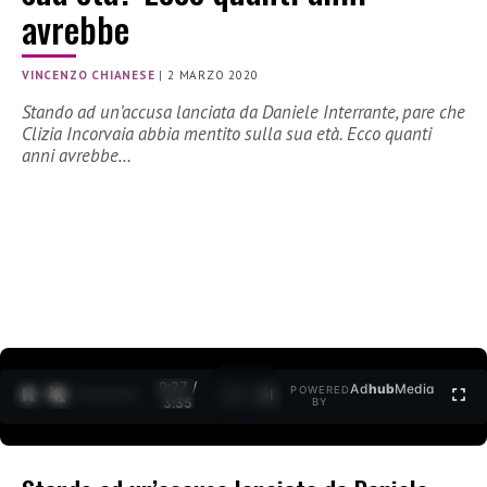
avrebbe
VINCENZO CHIANESE
|
2 MARZO 2020
Stando ad un’accusa lanciata da Daniele Interrante, pare che
Clizia Incorvaia abbia mentito sulla sua età. Ecco quanti
anni avrebbe…
0:27 /
Ad
hub
Media
POWERED
1
/
2
3:35
BY