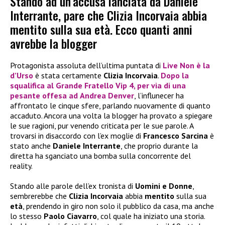
Stando ad un’accusa lanciata da Daniele
Interrante, pare che Clizia Incorvaia abbia
mentito sulla sua età. Ecco quanti anni
avrebbe la blogger
Protagonista assoluta dell’ultima puntata di
Live Non è la
d’Urso
è stata certamente
Clizia Incorvaia
.
Dopo la
squalifica al
Grande Fratello Vip 4
, per via di una
pesante offesa ad
Andrea Denver
, l’influnecer ha
affrontato le cinque sfere, parlando nuovamente di quanto
accaduto. Ancora una volta la blogger ha provato a spiegare
le sue ragioni, pur venendo criticata per le sue parole. A
trovarsi in disaccordo con l’ex moglie di
Francesco Sarcina
è
stato anche
Daniele Interrante
, che proprio durante la
diretta ha sganciato una bomba sulla concorrente del
reality.
Stando alle parole dell’ex tronista di
Uomini e Donne
,
sembrerebbe che
Clizia Incorvaia
abbia
mentito
sulla sua
età
, prendendo in giro non solo il pubblico da casa, ma anche
lo stesso
Paolo Ciavarro
, col quale ha iniziato una storia.