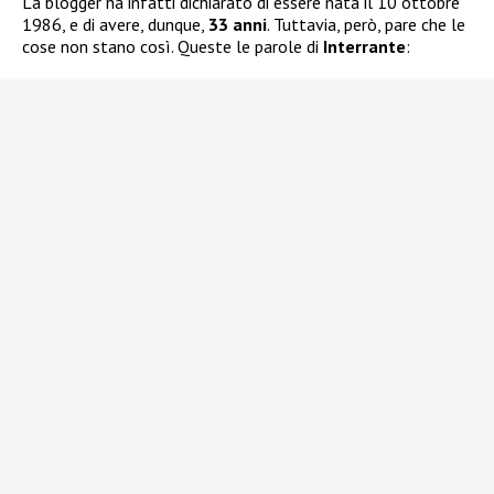
La blogger ha infatti dichiarato di essere nata il 10 ottobre
1986, e di avere, dunque,
33 anni
. Tuttavia, però, pare che le
cose non stano così. Queste le parole di
Interrante
: