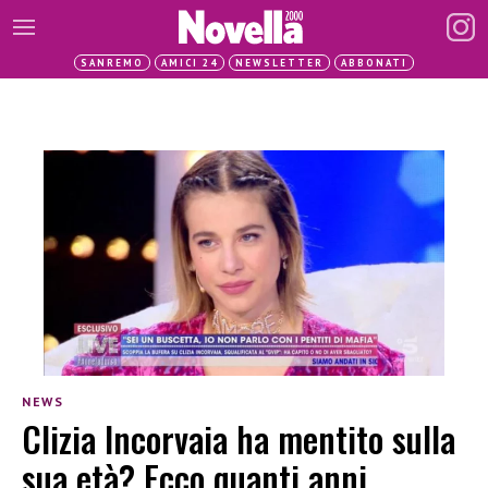
SANREMO
AMICI 24
NEWSLETTER
ABBONATI
NEWS
Clizia Incorvaia ha mentito sulla
sua età? Ecco quanti anni