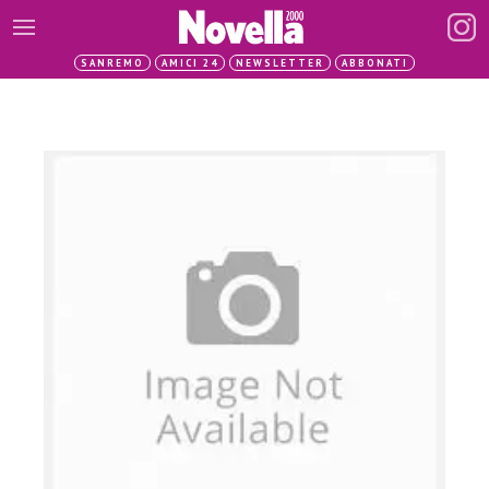
SANREMO
AMICI 24
NEWSLETTER
ABBONATI