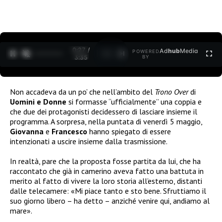
0:27 /
Ad
hub
Media
POWERED
1
/
2
3:35
BY
Non accadeva da un po’ che nell’ambito del
Trono Over
di
Uomini e Donne
si formasse “ufficialmente” una coppia e
che due dei protagonisti decidessero di lasciare insieme il
programma. A sorpresa, nella puntata di venerdì 5 maggio,
Giovanna
e
Francesco
hanno spiegato di essere
intenzionati a uscire insieme dalla trasmissione.
In realtà, pare che la proposta fosse partita da lui, che ha
raccontato che già in camerino aveva fatto una battuta in
merito al fatto di vivere la loro storia all’esterno, distanti
dalle telecamere: «Mi piace tanto e sto bene. Sfruttiamo il
suo giorno libero – ha detto – anziché venire qui, andiamo al
mare».