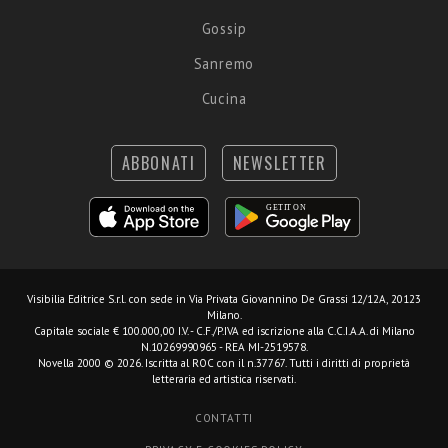
Gossip
Sanremo
Cucina
ABBONATI
NEWSLETTER
Visibilia Editrice S.r.l.
con sede in Via Privata Giovannino De Grassi 12/12A, 20123
Milano.
Capitale sociale € 100.000,00 I.V. - C.F./P.IVA ed iscrizione alla C.C.I.A.A. di Milano
N.10269990965 - REA MI-2519578.
Novella 2000 © 2026. Iscritta al ROC con il n.37767. Tutti i diritti di proprietà
letteraria ed artistica riservati.
CONTATTI