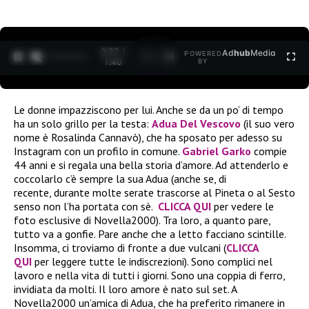
0:27 /
Ad
hub
Media
POWERED
1
/
2
1:40
BY
Le donne impazziscono per lui. Anche se da un po’ di tempo
ha un solo grillo per la testa:
Adua Del Vescovo
(il suo vero
nome è Rosalinda Cannavò), che ha sposato per adesso su
Instagram con un profilo in comune.
Gabriel Garko
compie
44 anni e si regala una bella storia d’amore. Ad attenderlo e
coccolarlo c’è sempre la sua Adua (anche se, di
recente, durante molte serate trascorse al Pineta o al Sesto
senso non l’ha portata con sè.
CLICCA QUI
per vedere le
foto esclusive di Novella2000). Tra loro, a quanto pare,
tutto va a gonfie. Pare anche che a letto facciano scintille.
Insomma, ci troviamo di fronte a due vulcani (
CLICCA
QUI
per leggere tutte le indiscrezioni). Sono complici nel
lavoro e nella vita di tutti i giorni. Sono una coppia di ferro,
invidiata da molti. Il loro amore è nato sul set. A
Novella2000 un’amica di Adua, che ha preferito rimanere in