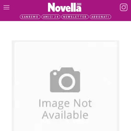
SANREMO
AMICI 24
NEWSLETTER
ABBONATI