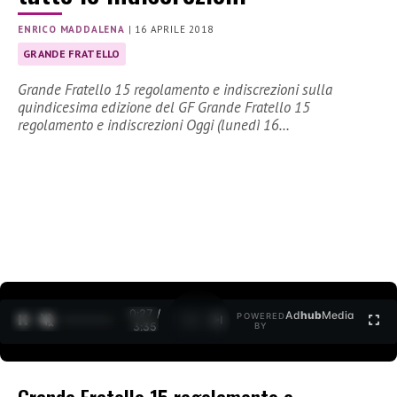
ENRICO MADDALENA
|
16 APRILE 2018
GRANDE FRATELLO
Grande Fratello 15 regolamento e indiscrezioni sulla
quindicesima edizione del GF Grande Fratello 15
regolamento e indiscrezioni Oggi (lunedì 16…
0:27 /
Ad
hub
Media
POWERED
1
/
2
3:35
BY