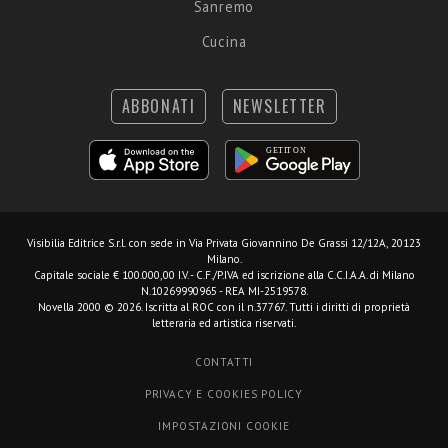
Sanremo
Cucina
ABBONATI
NEWSLETTER
Visibilia Editrice S.r.l.
con sede in Via Privata Giovannino De Grassi 12/12A, 20123
Milano.
Capitale sociale € 100.000,00 I.V. - C.F./P.IVA ed iscrizione alla C.C.I.A.A. di Milano
N.10269990965 - REA MI-2519578.
Novella 2000 © 2026. Iscritta al ROC con il n.37767. Tutti i diritti di proprietà
letteraria ed artistica riservati.
CONTATTI
PRIVACY E COOKIES POLICY
IMPOSTAZIONI COOKIE