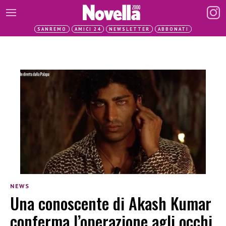
SANREMO
AMICI 24
NEWSLETTER
ABBONATI
NEWS
Una conoscente di Akash Kumar
conferma l’operazione agli occhi