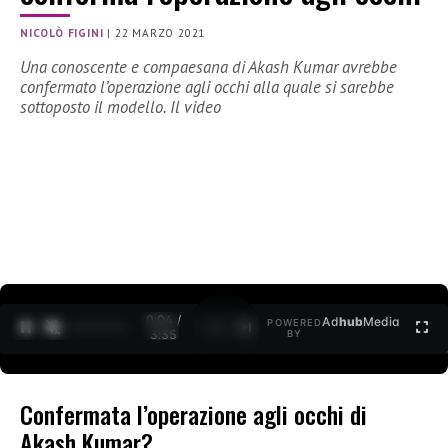
NICOLÒ FIGINI
|
22 MARZO 2021
Una conoscente e compaesana di Akash Kumar avrebbe
confermato l’operazione agli occhi alla quale si sarebbe
sottoposto il modello. Il video
0:04 /
Ad
hub
Media
POWERED
1
/
2
3:35
BY
Confermata l’operazione agli occhi di
Akash Kumar?