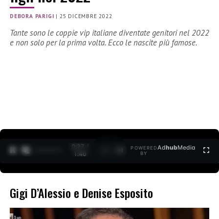
DEBORA PARIGI
|
25 DICEMBRE 2022
Tante sono le coppie vip italiane diventate genitori nel 2022
e non solo per la prima volta. Ecco le nascite più famose.
0:27 /
Ad
hub
Media
POWERED
1
/
2
1:40
BY
Gigi D’Alessio e Denise Esposito