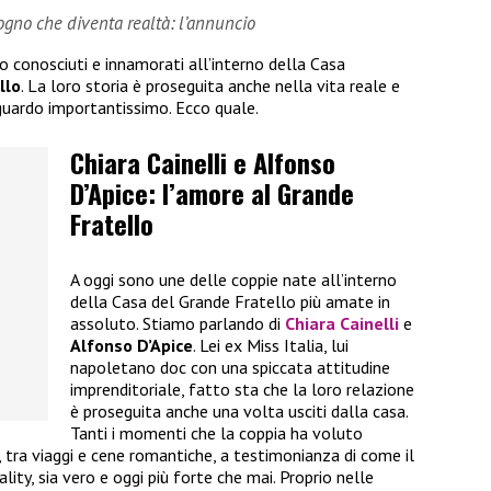
sogno che diventa realtà: l’annuncio
no conosciuti e innamorati all’interno della Casa
llo
. La loro storia è proseguita anche nella vita reale e
guardo importantissimo. Ecco quale.
Chiara Cainelli e Alfonso
D’Apice: l’amore al Grande
Fratello
A oggi sono une delle coppie nate all’interno
della Casa del Grande Fratello più amate in
assoluto. Stiamo parlando di
Chiara Cainelli
e
Alfonso D’Apice
. Lei ex Miss Italia, lui
napoletano doc con una spiccata attitudine
imprenditoriale, fatto sta che la loro relazione
è proseguita anche una volta usciti dalla casa.
Tanti i momenti che la coppia ha voluto
i, tra viaggi e cene romantiche, a testimonianza di come il
ality, sia vero e oggi più forte che mai. Proprio nelle