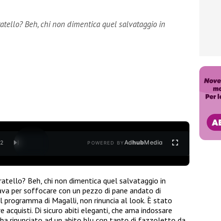
fratello? Beh, chi non dimentica quel salvataggio in
Ad
hub
Media
/
2
POWERED BY
fratello? Beh, chi non dimentica quel salvataggio in
tava per soffocare con un pezzo di pane andato di
 del programma di Magalli, non rinuncia al look. È stato
e acquisti. Di sicuro abiti eleganti, che ama indossare
 ha rinunciato ad un abito blu con tanto di fazzoletto da