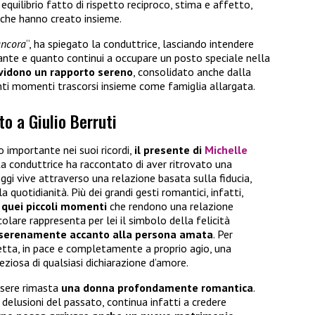
quilibrio fatto di rispetto reciproco, stima e affetto,
 che hanno creato insieme.
ancora
“, ha spiegato la conduttrice, lasciando intendere
ante e quanto continui a occupare un posto speciale nella
ividono un rapporto sereno
, consolidato anche dalla
nti momenti trascorsi insieme come famiglia allargata.
to a Giulio Berruti
 importante nei suoi ricordi,
il presente di
Michelle
La conduttrice ha raccontato di aver ritrovato una
gi vive attraverso una relazione basata sulla fiducia,
a quotidianità. Più dei grandi gesti romantici, infatti,
 quei piccoli momenti
che rendono una relazione
colare rappresenta per lei il simbolo della felicità
serenamente accanto alla persona amata
. Per
tetta, in pace e completamente a proprio agio, una
ziosa di qualsiasi dichiarazione d’amore.
essere rimasta
una donna profondamente romantica
.
delusioni del passato, continua infatti a credere