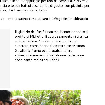
rice è in sala doppiaggio per uno dei servizi di
Striscia la
nciare le sue battute, se la ride di gusto, compiaciuta per
osa, che trascina gli spettatori.
ritto – me la suono e me la canto… #bigodini un abbraccio
Il giudizio dei fan è unanime: hanno inondato il
profilo di Michelle di apprezzamenti. «Sei unica
– le scrive una
follower
– nessuno ti può
superare, come donna ti ammiro tantissimo».
Gli altri le fanno eco e qualcun altro
scrive: «Sei meravigliosa… donne belle ce ne
sono tante ma tu sei il top».