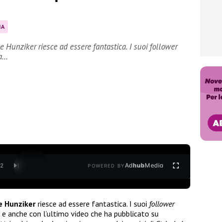
IA
le Hunziker riesce ad essere fantastica. I suoi follower
ia…
Ad
hub
Media
/
2
POWERED BY
e Hunziker
riesce ad essere fantastica. I suoi
follower
e anche con l’ultimo video che ha pubblicato su