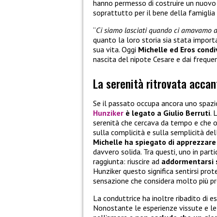
hanno permesso di costruire un nuovo e
soprattutto per il bene della famiglia
“
Ci siamo lasciati quando ci amavamo 
quanto la loro storia sia stata import
sua vita. Oggi
Michelle ed Eros cond
nascita del nipote Cesare e dai freque
La serenità ritrovata accan
Se il passato occupa ancora uno spazio
Hunziker
è legato a Giulio Berruti
. 
serenità che cercava da tempo e che og
sulla complicità e sulla semplicità dell
Michelle ha spiegato di apprezzare
davvero solida. Tra questi, uno in parti
raggiunta: riuscire ad
addormentarsi 
Hunziker questo significa sentirsi pro
sensazione che considera molto più pre
La conduttrice ha inoltre ribadito di 
Nonostante le esperienze vissute e le 