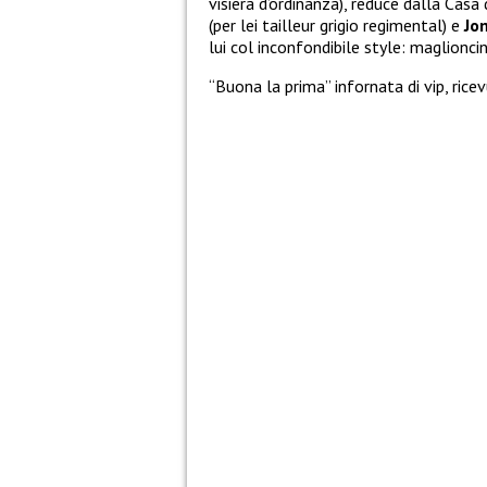
visiera d’ordinanza), reduce dalla Casa
(per lei tailleur grigio regimental) e
Jo
lui col inconfondibile style: maglionc
“Buona la prima” infornata di vip, rice