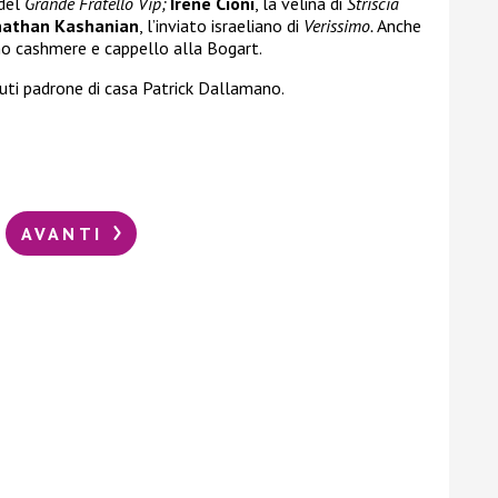
 del
Grande Fratello Vip;
Irene Cioni
, la velina di
Striscia
nathan Kashanian
, l’inviato israeliano di
Verissimo.
Anche
ino cashmere e cappello alla Bogart.
vuti padrone di casa Patrick Dallamano.
AVANTI