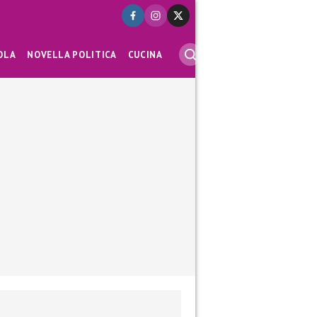
OLA
NOVELLA POLITICA
CUCINA