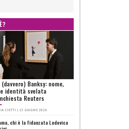
 È?
è (davvero) Banksy: nome,
 e identità svelata
’inchiesta Reuters
IA CIOTTI | 13 GIUGNO 2026
ma, chi è la fidanzata Lodovica
rini