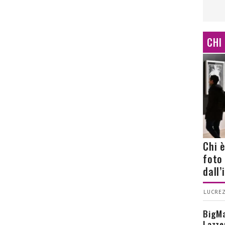
CHI
Chi 
foto
dall
LUCREZ
BigMa
Lazze