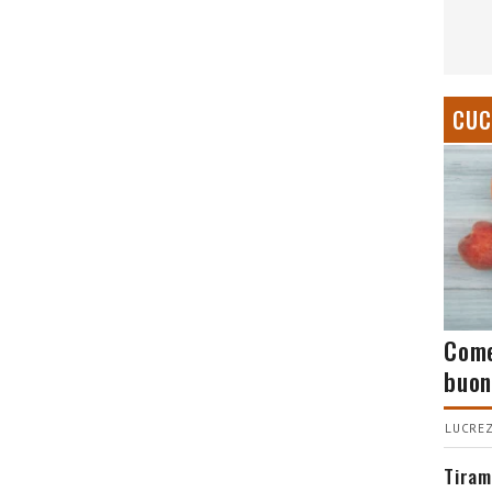
CUC
Come
buon
LUCREZ
Tiram