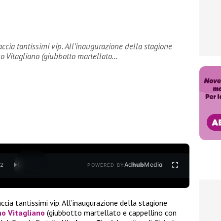
accia tantissimi vip. All’inaugurazione della stagione
o Vitagliano (giubbotto martellato…
Ad
hub
Media
/
2
POWERED BY
ccia tantissimi vip. All’inaugurazione della stagione
no Vitagliano
(giubbotto martellato e cappellino con