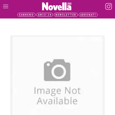
SANREMO
AMICI 24
NEWSLETTER
ABBONATI