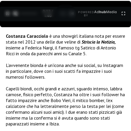
0:13 /
Ad
hub
Media
POWERED
1
/
2
1:40
BY
Costanza Caracciolo
è una showgirl italiana nota per essere
stata nel 2012 una delle due veline di
Striscia la Notizia,
insieme a Federica Nargi, il famoso tg Satirico di Antonio
Ricci in onda da parecchi anni su Canale 5.
L’avvenente bionda è un’icona anche sui social, su Instagram
in particolare, dove con i suoi scatti fa impazzire i suoi
numerosi followers.
Capelli biondi, occhi grandi e azzurri, sguardo intenso, labbra
carnose, fisico perfetto, Costanza ha oltre i suoi follower ha
fatto impazzire anche Bobo Vieri, il mitico bomber, l’ex
calciatore che ha letteralmente perso la testa per lei (come
confermano alcuni suoi amici). I due erano stati pizzicati già
insieme ma la conferma si è avuta quando sono stati
paparazzati insieme a Ibiza.