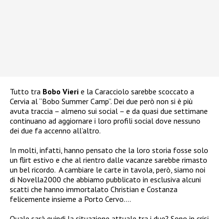
Tutto tra
Bobo Vieri
e la Caracciolo sarebbe scoccato
a
Cervia al “Bobo Summer Camp”. Dei due però non si è più
avuta traccia – almeno sui social – e da quasi due settimane
continuano ad aggiornare i loro profili social dove nessuno
dei due fa accenno all’altro.
In molti, infatti, hanno pensato che la loro storia fosse solo
un flirt estivo e che al rientro dalle vacanze sarebbe rimasto
un bel ricordo.
A cambiare le carte in tavola, però, siamo noi
di Novella2000 che abbiamo pubblicato in esclusiva alcuni
scatti che hanno immortalato Christian e Costanza
felicemente insieme a Porto Cervo….
Quale sarà quindi la situazione attuale tra i due? Sono in crisi