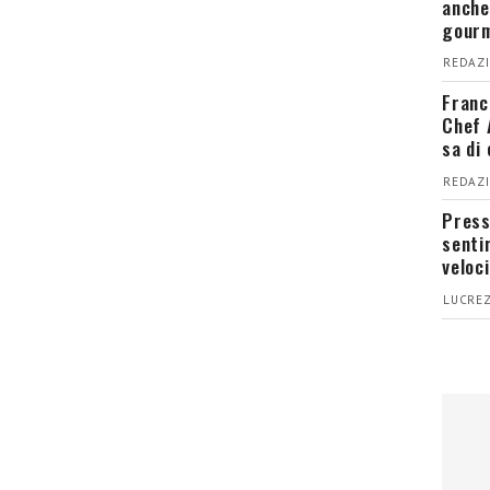
anche
gour
REDAZI
Franc
Chef 
sa di
REDAZI
Press
senti
veloci
LUCREZ