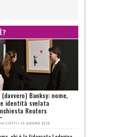
 È?
è (davvero) Banksy: nome,
 e identità svelata
’inchiesta Reuters
IA CIOTTI | 13 GIUGNO 2026
ma, chi è la fidanzata Lodovica