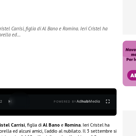
el Carrisi, figlia di Al Bano e Romina. Ieri Cristel ha
orella ed…
Ad
hub
Media
/
2
POWERED BY
istel Carrisi
, figlia di
Al Bano
e
Romina
. Ieri Cristel ha
ella ed alcuni amici, l’addio al nubilato. Il 3 settembre si