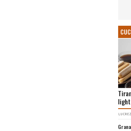
CUC
Tira
light
LUCREZ
Grana