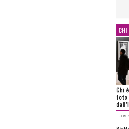
CHI
Chi 
foto
dall
LUCREZ
BigMa