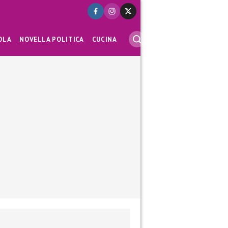
OLA
NOVELLA POLITICA
CUCINA