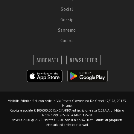
Social
Gossip
Sanremo
Cucina
ABBONATI
NEWSLETTER
Visibilia Editrice S.r.l.
con sede in Via Privata Giovannino De Grassi 12/12A, 20123
Milano.
Capitale sociale € 100.000,00 I.V. - C.F./P.IVA ed iscrizione alla C.C.I.A.A. di Milano
N.10269990965 - REA MI-2519578.
Novella 2000 © 2026. Iscritta al ROC con il n.37767. Tutti i diritti di proprietà
letteraria ed artistica riservati.