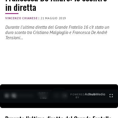
in diretta
VINCENZO CHIANESE
|
21 MAGGIO 2019
Durante l’ultima diretta del Grande Fratello 16 c’è stato un
duro sconto tra Cristiano Malgioglio e Francesca De Andrè
Tensioni…
0:27 /
Ad
hub
Media
POWERED
1
/
2
1:40
BY