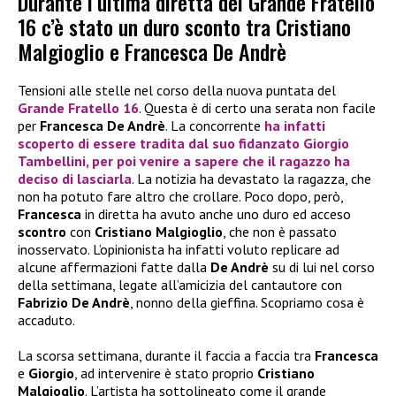
Durante l’ultima diretta del Grande Fratello
16 c’è stato un duro sconto tra Cristiano
Malgioglio e Francesca De Andrè
Tensioni alle stelle nel corso della nuova puntata del
Grande Fratello 16
. Questa è di certo una serata non facile
per
Francesca De Andrè
. La concorrente
ha infatti
scoperto di essere tradita dal suo fidanzato
Giorgio
Tambellini
, per poi venire a sapere che il ragazzo ha
deciso di lasciarla
. La notizia ha devastato la ragazza, che
non ha potuto fare altro che crollare. Poco dopo, però,
Francesca
in diretta ha avuto anche uno duro ed acceso
scontro
con
Cristiano Malgioglio
, che non è passato
inosservato. L’opinionista ha infatti voluto replicare ad
alcune affermazioni fatte dalla
De Andrè
su di lui nel corso
della settimana, legate all’amicizia del cantautore con
Fabrizio De Andrè
, nonno della gieffina. Scopriamo cosa è
accaduto.
La scorsa settimana, durante il faccia a faccia tra
Francesca
e
Giorgio
, ad intervenire è stato proprio
Cristiano
Malgioglio
. L’artista ha sottolineato come il grande