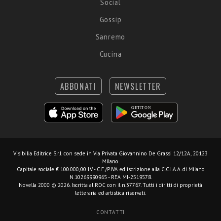
Social
Gossip
Sanremo
Cucina
ABBONATI
NEWSLETTER
Visibilia Editrice S.r.l.
con sede in Via Privata Giovannino De Grassi 12/12A, 20123
Milano.
Capitale sociale € 100.000,00 I.V. - C.F./P.IVA ed iscrizione alla C.C.I.A.A. di Milano
N.10269990965 - REA MI-2519578.
Novella 2000 © 2026. Iscritta al ROC con il n.37767. Tutti i diritti di proprietà
letteraria ed artistica riservati.
CONTATTI