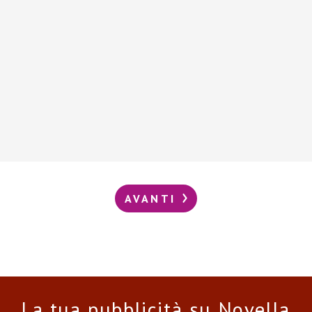
AVANTI
La tua pubblicità su Novella