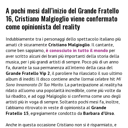
A pochi mesi dall’inizio del Grande Fratello
16, Cristiano Malgioglio viene confermato
come opinionista del reality
Indubbiamente tra i personaggi dello spettacolo italiano più
amati c’è sicuramente
Cristiano Malgioglio
. Il cantante,
come ben sappiamo,
è conosciuto in tutto il mondo
per
aver scritto alcuni dei brani più importanti della storia della
musica, per i più grandi artisti di sempre. Poco più di un anno
fa, durante la sua permanenza all’interno della casa del
Grande Fratello Vip 2
, il paroliere ha rilasciato il suo ultimo
album di inediti. Il disco contiene anche l’ormai celebre hit
Mi
Sono Innamorato Di Tuo Marito
. La partecipazione al reality ha
ridato all’uomo una popolarità incredibile, come più volte da
lui ribadito, e ad oggi Malgioglio si conferma come uno degli
artisti più in voga di sempre. Soltanto pochi mesi fa, inoltre,
l’abbiamo ritrovato in veste di opinionista al
Grande
Fratello 15
, egregiamente condotto da
Barbara d’Urso
.
Anche in questa occasione Cristiano non si è risparmiato, e