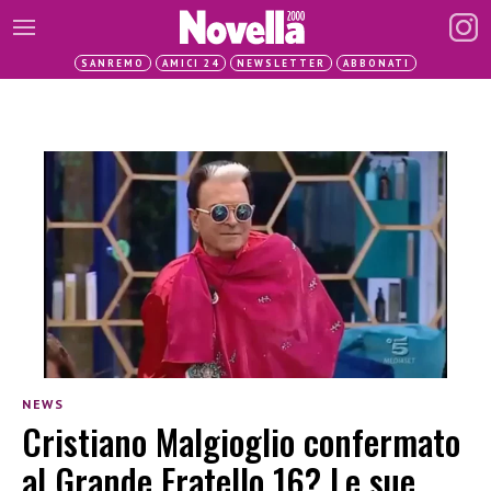
SANREMO
AMICI 24
NEWSLETTER
ABBONATI
NEWS
Cristiano Malgioglio confermato
al Grande Fratello 16? Le sue