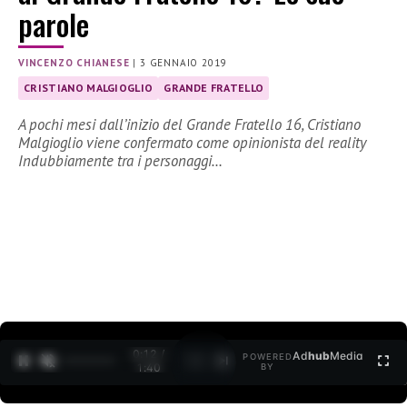
parole
VINCENZO CHIANESE
|
3 GENNAIO 2019
CRISTIANO MALGIOGLIO
GRANDE FRATELLO
A pochi mesi dall’inizio del Grande Fratello 16, Cristiano
Malgioglio viene confermato come opinionista del reality
Indubbiamente tra i personaggi…
0:12 /
Ad
hub
Media
POWERED
1
/
2
1:40
BY