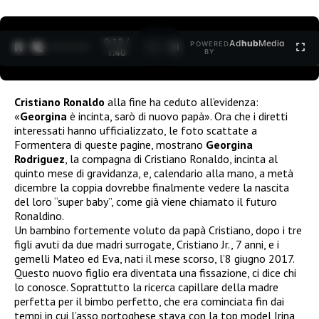
0:13 /
Ad
hub
Media
POWERED
1
/
2
1:40
BY
Cristiano Ronaldo
alla fine ha ceduto all’evidenza:
«
Georgina
è incinta, sarò di nuovo papà». Ora che i diretti
interessati hanno ufficializzato, le foto scattate a
Formentera di queste pagine, mostrano
Georgina
Rodriguez
, la compagna di Cristiano Ronaldo, incinta al
quinto mese di gravidanza, e, calendario alla mano, a metà
dicembre la coppia dovrebbe finalmente vedere la nascita
del loro “super baby”, come già viene chiamato il futuro
Ronaldino.
Un bambino fortemente voluto da papà Cristiano, dopo i tre
figli avuti da due madri surrogate, Cristiano Jr., 7 anni, e i
gemelli Mateo ed Eva, nati il mese scorso, l’8 giugno 2017.
Questo nuovo figlio era diventata una fissazione, ci dice chi
lo conosce. Soprattutto la ricerca capillare della madre
perfetta per il bimbo perfetto, che era cominciata fin dai
tempi in cui l’asso portoghese stava con la top model Irina