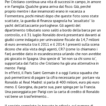
Per Cristiano continua una vita di successi in campo, in amore
e in famiglia. Qualche grana arriva dal fisco. Già, perché
proprio mentre i due innamorati erano in vacanza a
Formentera, pochi minuti dopo che queste foto sono state
scattate, la guardia di finanza spagnola ha “assaltato” lo
yacht dell’attaccante portoghese. Gli agenti del
dipartimento tributario sono saliti a bordo della barca per un
controllo, e il 31 luglio Ronaldo dovrà presentarsi davanti ai
giudici come indagato per un’evasione fiscale da 14,7 milioni
di euro avvenuta tra il 2011 e il 2014. I presenti sulla scena
dicono che alla vista degli agenti, CR7 (come lo chiamano i
fan) avrebbe dato in escandescenza urlando che non avrebbe
più giocato in Spagna. Una specie di “lei non sa chi sono io”,
supportata dal fatto che Cristiano ha già una alternativa in
mente: Parigi.
In effetti, il Paris Saint Germain è a oggi l’unica squadra che
può permettersi di pagare la cifra necessaria per portare via
Ronaldo al Real Madrid: si parla di 400 milioni, euro più euro
meno. E Georgina, da parte sua, pare spinga per la Francia.
Una passeggiata per Parigi con la carta di credito di Ronaldo
val bene un trasferimento…
Il servizio completo lo trovate in edicola, sul numero di