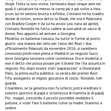
Shayk. Finita la loro storia, terminata dopo cinque anni nei
quali il calciatore ha messo le corna più e più volte a Irina
(«con lui mi sentivo brutta e infelice, Cristiano mi ha tradito
decine di volte», aveva detto la Shayk, che ora è fidanzata
con Bradley Cooper e da lui ha avuto Lea, nata ad aprile),
Cristiano Ronaldo ha fatto cadere ai suoi piedi un sacco di
donne, fino appunto ad arrivare a Georgina.
Modella, ex ballerina classica, ha tutte le forme al posto
giusto: una manna dal cielo per l’asso del Real. I due,
ufficialmente fidanzati da novembre 2016, si sarebbero
conosciuti pochi mesi prima a Madrid in un negozio Gucci
dove Georgina lavorava come commessa. Ora è modella, e
non è detto che possa posare per il brand che l’ha assunta in
negozio. Poi, dopo essere stati “paparazzati” a Disneyland
Paris, la prima uscita pubblica: la serata del premio Best
Fifa, asseganto al miglior giocatore di calcio: Ronaldo, toh
guarda.
Il bambino, se la genetica non fa scherzi, potrà ereditare il
talento sportivo di papà e la bellezza di mamma (e di papà).
Poi, magari, crescendo il piccolo potrebbe snobbare il
pallone, e voler fare il ballerino come la madre. Staremo a
vedere.