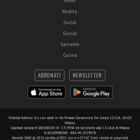
News
Reality
Social
Gossip
Sanremo
Cucina
ABBONATI
NEWSLETTER
Visibilia Editrice S.r.l.
con sede in Via Privata Giovannino De Grassi 12/12A, 20123
Milano.
Capitale sociale € 100.000,00 I.V. - C.F./P.IVA ed iscrizione alla C.C.I.A.A. di Milano
N.10269990965 - REA MI-2519578.
Novella 2000 © 2026. Iscritta al ROC con il n.37767. Tutti i diritti di proprietà