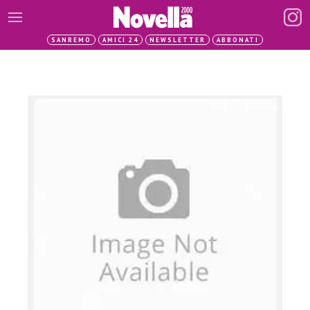
SANREMO
AMICI 24
NEWSLETTER
ABBONATI