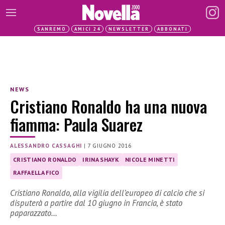
SANREMO
AMICI 24
NEWSLETTER
ABBONATI
NEWS
Cristiano Ronaldo ha una nuova
fiamma: Paula Suarez
ALESSANDRO CASSAGHI
|
7 GIUGNO 2016
CRISTIANO RONALDO
IRINA SHAYK
NICOLE MINETTI
RAFFAELLA FICO
Cristiano Ronaldo, alla vigilia dell’europeo di calcio che si
disputerà a partire dal 10 giugno in Francia, è stato
paparazzato…