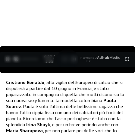
0:27 /
Ad
hub
Media
POWERED
1
/
2
3:35
BY
Cristiano Ronaldo
, alla vigilia dell’europeo di calcio che si
disputerà a partire dal 10 giugno in Francia, è stato
paparazzato in compagnia di quella che molti dicono sia la
sua nuova sexy fiamma: la modella colombiana
Paula
Suarez
. Paula è solo l’ultima delle bellissime ragazza che
hanno fatto cippia fissa con uno dei calciatori più forti del
pianeta. Ricordiamo che l’asso portoghese è stato con la
splendida
Irina Shayk
, e per un breve periodo anche con
Maria Sharapova
, per non parlare poi delle voci che lo