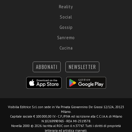
Reality
Social
Gossip
Sanremo
Cucina
ABBONATI
NEWSLETTER
Visibilia Editrice S.r.l.
con sede in Via Privata Giovannino De Grassi 12/12A, 20123
Milano.
Capitale sociale € 100.000,00 I.V. - C.F./P.IVA ed iscrizione alla C.C.I.A.A. di Milano
N.10269990965 - REA MI-2519578.
Novella 2000 © 2026. Iscritta al ROC con il n.37767. Tutti i diritti di proprietà
letteraria ed artistica riservati.