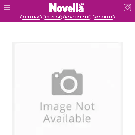
SANREMO
AMICI 24
NEWSLETTER
ABBONATI