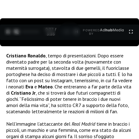
0:27 /
Ad
hub
Media
POWERED
1
/
2
3:35
BY
Cristiano Ronaldo
, tempo di presentazioni. Dopo essere
diventato padre per la seconda volta (nuovamente con
maternità surrogata), stavolta di due gemelli, il fuoriclasse
portoghese ha deciso di mostrare i due piccoli a tutti. E lo ha
fatto con un post su Instagram, tenerissimo, in cui fa vedere
i neonati
Eva
e
Mateo
. Che entreranno a far parte della vita
di
Cristiano Jr
, che si troverà due futuri compagnetti di
giochi. “Felicissimo di poter tenere in braccio i due nuovi
amori della mia vita”, ha scritto CR7 a supporto della foto,
scatenando letteralmente le reazioni di milioni di fan.
Nell’immagine l’attaccante del
Real Madrid
tiene in braccio i
piccoli, un maschio e una femmina
,
come era stato da alcuni
organi di stampa alcuni giorni fa. Il sorriso sfoggiato