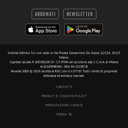
ABBONATI
NEWSLETTER
Visibilia Editrice S.r.l.
con sede in Via Privata Giovannino De Grassi 12/12A, 20123
Milano.
Capitale sociale € 100.000,00 I.V. - C.F./P.IVA ed iscrizione alla C.C.I.A.A. di Milano
N.10269990965 - REA MI-2519578.
Novella 2000 © 2026. Iscritta al ROC con il n.37767. Tutti i diritti di proprietà
letteraria ed artistica riservati.
CONTATTI
PRIVACY E COOKIES POLICY
IMPOSTAZIONI COOKIE
TORNA SU