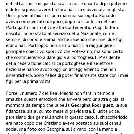
dell’attaccante in questo scatto poi, è quanto di più paterno
e dolce si possa avere. La loro nascita è avvenuta negli Stati
Uniti grazie all’aiuto di una mamma surrogata. Ronaldo
aveva commentato da poco, dopo la sconfitta del suo
Portogallo contro il Cile alla Confederation Cup, la loro
nascita. “Sono stato al servizio della Nazionale, come
sempre, di corpo e anima, anche sapendo che i miei due figli
erano nati. Purtroppo non siamo riusciti a raggiungere il
principale obiettivo sportivo che volevamo, ma sono certo
che continueremo a dare gioia ai portoghesi. Il Presidente
della federazione calcistica portoghese e il selettore
nazionale hanno avuto oggi un atteggiamento che non
dimenticherò. Sono felice di poter finalmente stare con i miei
figli per la prima volta”.
Forse il numero 7 del Real Madrid non farà in tempo a
smaltire queste emozioni che arriverà però un’altra gioia: si
mormora da tempo che la bella
Georgina Rodriguez
, la sua
fidanzata, sia al quinto mese di gravidanza. E, udite udite,
pare siano due gemelli anche in questo caso. Il chiacchiericcio
era nato dopo che Cristiano aveva postato sui suoi canali
social una foto con Georgina, sul divano, con la mano a