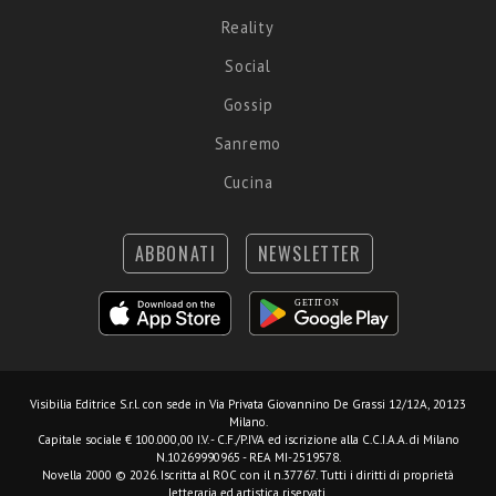
Reality
Social
Gossip
Sanremo
Cucina
ABBONATI
NEWSLETTER
Visibilia Editrice S.r.l.
con sede in Via Privata Giovannino De Grassi 12/12A, 20123
Milano.
Capitale sociale € 100.000,00 I.V. - C.F./P.IVA ed iscrizione alla C.C.I.A.A. di Milano
N.10269990965 - REA MI-2519578.
Novella 2000 © 2026. Iscritta al ROC con il n.37767. Tutti i diritti di proprietà
letteraria ed artistica riservati.