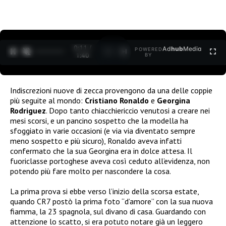
0:12 /
Ad
hub
Media
POWERED
1
/
2
1:40
BY
Indiscrezioni nuove di zecca provengono da una delle coppie
più seguite al mondo:
Cristiano Ronaldo
e
Georgina
Rodriguez
. Dopo tanto chiacchiericcio venutosi a creare nei
mesi scorsi, e un pancino sospetto che la modella ha
sfoggiato in varie occasioni (e via via diventato sempre
meno sospetto e più sicuro), Ronaldo aveva infatti
confermato che la sua Georgina era in dolce attesa. Il
fuoriclasse portoghese aveva così ceduto all’evidenza, non
potendo più fare molto per nascondere la cosa.
La prima prova si ebbe verso l’inizio della scorsa estate,
quando CR7 postò la prima foto “d’amore” con la sua nuova
fiamma, la 23 spagnola, sul divano di casa. Guardando con
attenzione lo scatto, si era potuto notare già un leggero