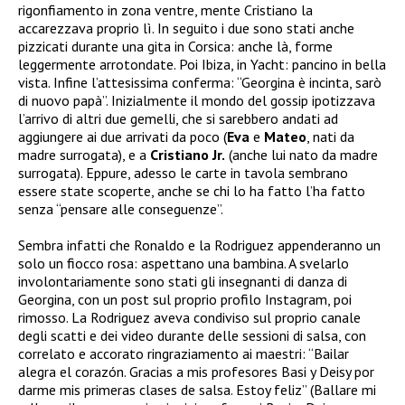
rigonfiamento in zona ventre, mente Cristiano la
accarezzava proprio lì. In seguito i due sono stati anche
pizzicati durante una gita in Corsica: anche là, forme
leggermente arrotondate. Poi Ibiza, in Yacht: pancino in bella
vista. Infine l’attesissima conferma: “Georgina è incinta, sarò
di nuovo papà”. Inizialmente il mondo del gossip ipotizzava
l’arrivo di altri due gemelli, che si sarebbero andati ad
aggiungere ai due arrivati da poco (
Eva
e
Mateo
, nati da
madre surrogata), e a
Cristiano Jr.
(anche lui nato da madre
surrogata). Eppure, adesso le carte in tavola sembrano
essere state scoperte, anche se chi lo ha fatto l’ha fatto
senza “pensare alle conseguenze”.
Sembra infatti che Ronaldo e la Rodriguez appenderanno un
solo un fiocco rosa: aspettano una bambina. A svelarlo
involontariamente sono stati gli insegnanti di danza di
Georgina, con un post sul proprio profilo Instagram, poi
rimosso. La Rodriguez aveva condiviso sul proprio canale
degli scatti e dei video durante delle sessioni di salsa, con
correlato e accorato ringraziamento ai maestri: “Bailar
alegra el corazón. Gracias a mis profesores Basi y Deisy por
darme mis primeras clases de salsa. Estoy feliz” (Ballare mi