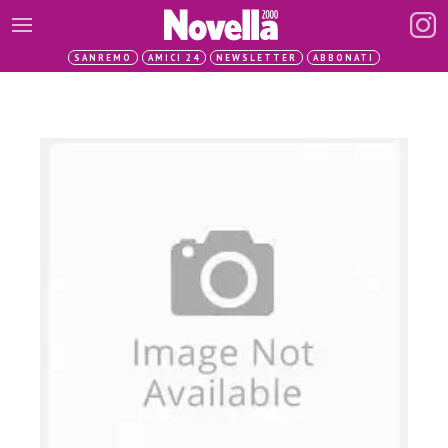
SANREMO
AMICI 24
NEWSLETTER
ABBONATI