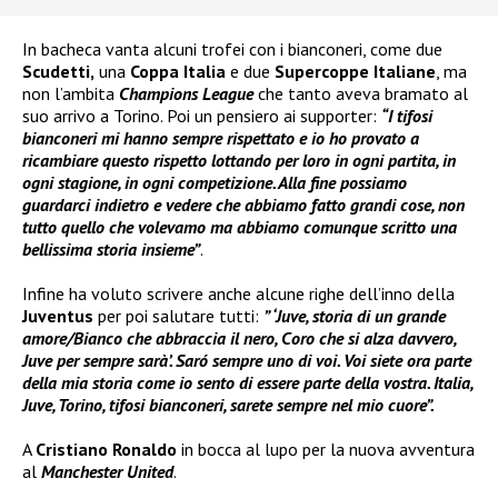
In bacheca vanta alcuni trofei con i bianconeri, come due
Scudetti,
una
Coppa Italia
e due
Supercoppe Italiane
, ma
non l’ambita
Champions League
che tanto aveva bramato al
suo arrivo a Torino. Poi un pensiero ai supporter:
“I tifosi
bianconeri mi hanno sempre rispettato e io ho provato a
ricambiare questo rispetto lottando per loro in ogni partita, in
ogni stagione, in ogni competizione. Alla fine possiamo
guardarci indietro e vedere che abbiamo fatto grandi cose, non
tutto quello che volevamo ma abbiamo comunque scritto una
bellissima storia insieme”
.
Infine ha voluto scrivere anche alcune righe dell’inno della
Juventus
per poi salutare tutti:
” ‘Juve, storia di un grande
amore/Bianco che abbraccia il nero, Coro che si alza davvero,
Juve per sempre sarà’. Saró sempre uno di voi. Voi siete ora parte
della mia storia come io sento di essere parte della vostra. Italia,
Juve, Torino, tifosi bianconeri, sarete sempre nel mio cuore”.
A
Cristiano Ronaldo
in bocca al lupo per la nuova avventura
al
Manchester United
.