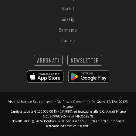
Social
Gossip
Sanremo
Cucina
ABBONATI
NEWSLETTER
Visibilia Editrice S.r.l.
con sede in Via Privata Giovannino De Grassi 12/12A, 20123
Milano.
Capitale sociale € 100.000,00 I.V. - C.F./P.IVA ed iscrizione alla C.C.I.A.A. di Milano
N.10269990965 - REA MI-2519578.
Novella 2000 © 2026. Iscritta al ROC con il n.37767. Tutti i diritti di proprietà
letteraria ed artistica riservati.