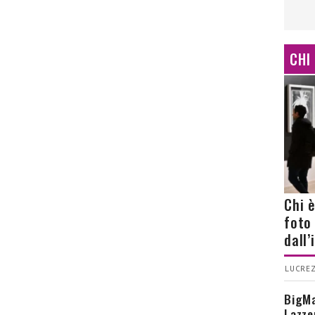
CHI
Chi 
foto
dall
LUCREZ
BigMa
Lazze