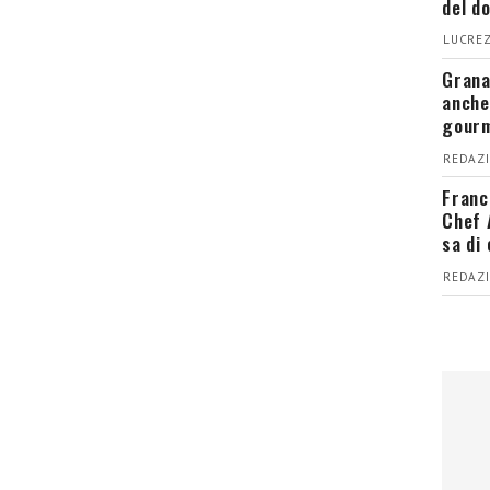
del d
LUCREZ
Grana
anche
gour
REDAZI
Franc
Chef 
sa di
REDAZI