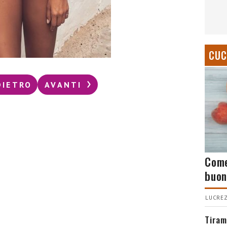
CUC
DIETRO
AVANTI
Come
buon
LUCREZ
Tiram