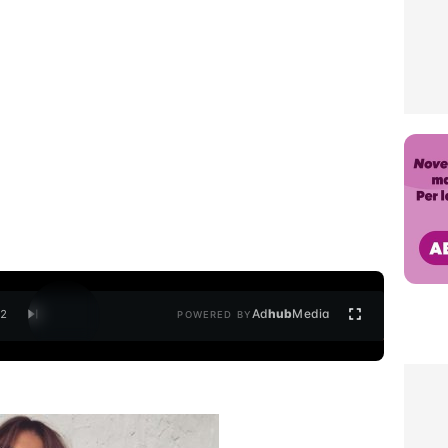
Ad
hub
Media
/
2
POWERED BY