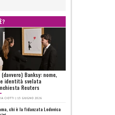
 È?
è (davvero) Banksy: nome,
 e identità svelata
’inchiesta Reuters
IA CIOTTI | 13 GIUGNO 2026
ma, chi è la fidanzata Lodovica
rini