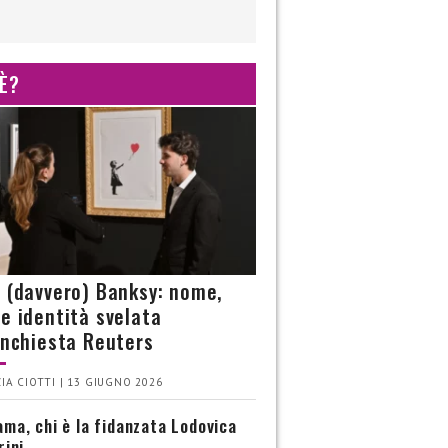
 È?
è (davvero) Banksy: nome,
 e identità svelata
’inchiesta Reuters
IA CIOTTI | 13 GIUGNO 2026
ma, chi è la fidanzata Lodovica
rini