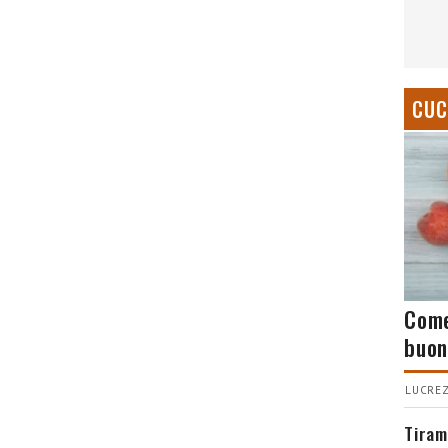
CUC
Come
buon
LUCREZ
Tiram