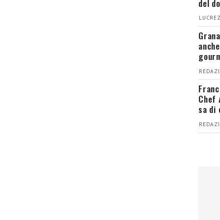
del d
LUCREZ
Grana
anche
gour
REDAZI
Franc
Chef 
sa di
REDAZI