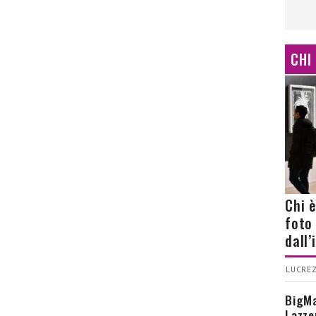
CHI
Chi 
foto
dall
LUCREZ
BigMa
Lazze