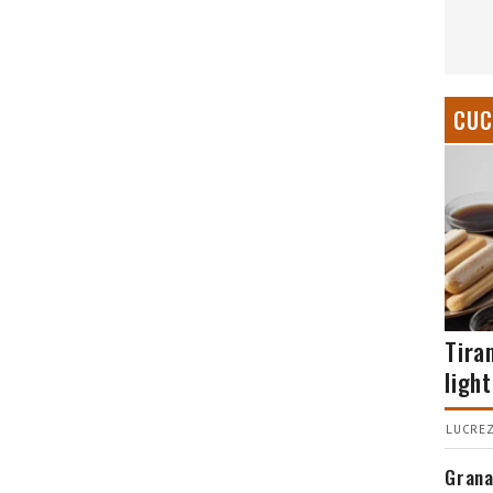
CUC
Tira
light
LUCREZ
Grana