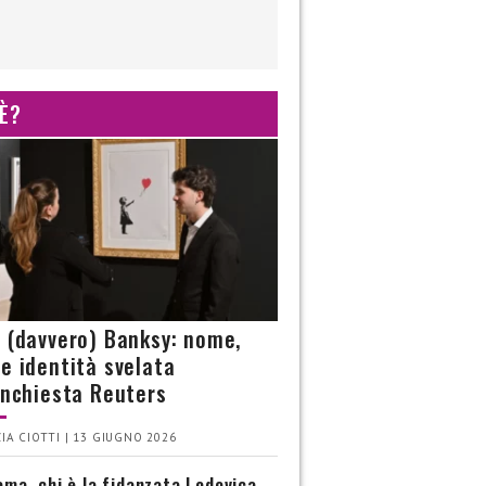
 È?
è (davvero) Banksy: nome,
 e identità svelata
’inchiesta Reuters
IA CIOTTI | 13 GIUGNO 2026
ma, chi è la fidanzata Lodovica