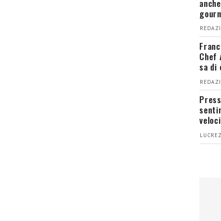
anche
gour
REDAZI
Franc
Chef 
sa di
REDAZI
Press
senti
veloci
LUCREZ