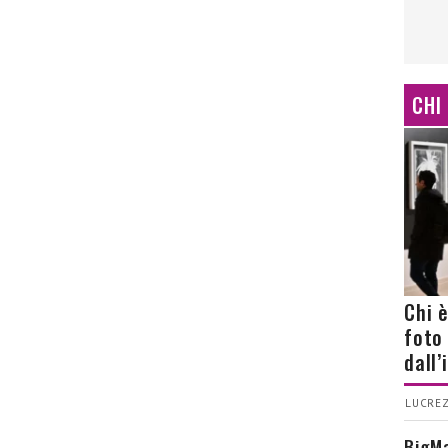
CHI
Chi 
foto
dall
LUCREZ
BigMa