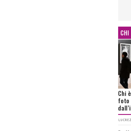
CHI
Chi 
foto
dall
LUCREZ