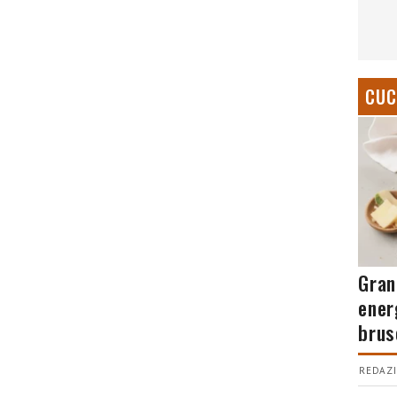
CUC
Gran
ener
brus
REDAZI