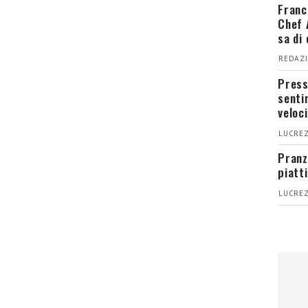
Franc
Chef 
sa di
REDAZI
Press
senti
veloci
LUCREZ
Pranz
piatt
LUCREZ