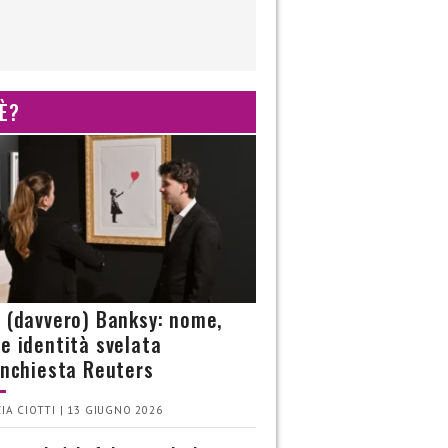
 È?
è (davvero) Banksy: nome,
 e identità svelata
’inchiesta Reuters
IA CIOTTI | 13 GIUGNO 2026