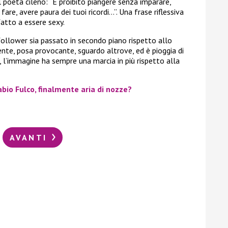
l poeta cileno: “È proibito piangere senza imparare,
are, avere paura dei tuoi ricordi…”. Una frase riflessiva
atto a essere sexy.
follower sia passato in secondo piano rispetto allo
nte, posa provocante, sguardo altrove, ed è pioggia di
 l’immagine ha sempre una marcia in più rispetto alla
abio Fulco, finalmente aria di nozze?
AVANTI