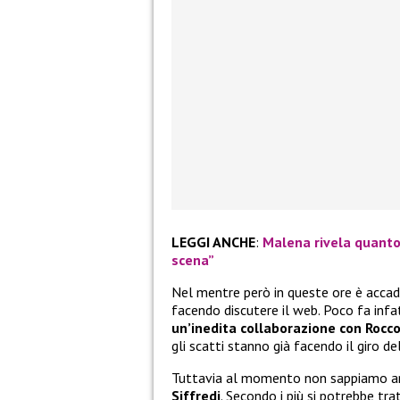
LEGGI ANCHE
:
Malena rivela quanto
scena”
Nel mentre però in queste ore è accad
facendo discutere il web. Poco fa infat
un’inedita collaborazione con Rocco
gli scatti stanno già facendo il giro de
Tuttavia al momento non sappiamo an
Siffredi
. Secondo i più si potrebbe tra