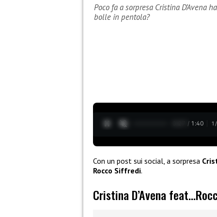
Poco fa a sorpresa Cristina D’Avena h
bolle in pentola?
0:28 / 1:40
1
Con un post sui social, a sorpresa
Cris
Rocco Siffredi
.
Cristina D’Avena feat…Rocco