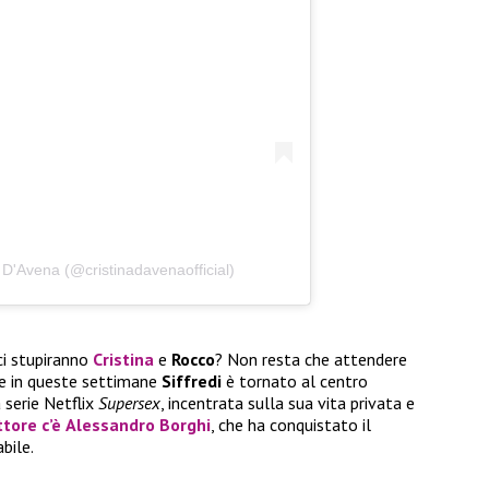
 D'Avena (@cristinadavenaofficial)
ci stupiranno
Cristina
e
Rocco
? Non resta che attendere
re in queste settimane
Siffredi
è tornato al centro
 serie Netflix
Supersex
, incentrata sulla sua vita privata e
ttore c’è
Alessandro Borghi
, che ha conquistato il
bile.