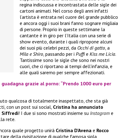
regina indiscussa e incontrastata delle sigle dei
cartoni animati. Nel corso degli anni infatti
l’artista è entrata nel cuore del grande pubblico
e ancora oggi i suoi brani fanno sognare migliaia
di persone. Proprio in queste settimane la
cantante è in giro per l’Italia con una serie di
show evento, durante i quali ripropone alcuni
dei suoi più celebri pezzi, da
Occhi di gatto
, a
Mila e Shiro
, passando per i
Puffi
e
Kiss me Licia
.
Tantissime sono le sigle che sono nei nostri
cuori, che ci riportano ai tempi dell’infanzia, e
alle quali saremo per sempre affezionati.
 guadagna grazie al porno: “Prendo 1000 euro per
uto qualcosa di totalmente inaspettato, che sta già
ti, con un post sui social,
Cristina ha annunciato
 Siffredi
! I due si sono mostrati insieme su
Instagram
e
lla rete.
cora quale progetto unirà
Cristina D’Avena
e
Rocco
ttare della rivisitazione di qualche famosa sigla