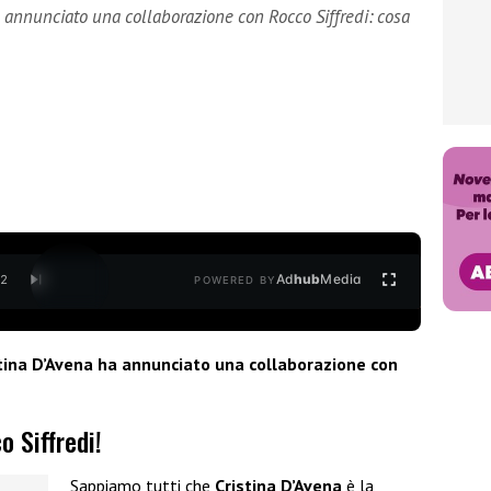
a annunciato una collaborazione con Rocco Siffredi: cosa
Ad
hub
Media
/
2
POWERED BY
tina D’Avena ha annunciato una collaborazione con
 Siffredi!
Sappiamo tutti che
Cristina D’Avena
è la