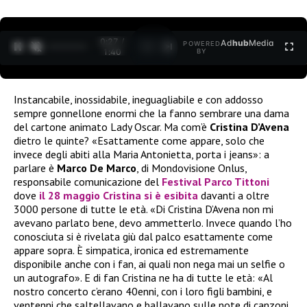
0:28 /
Ad
hub
Media
POWERED
1
/
2
1:40
BY
Instancabile, inossidabile, ineguagliabile e con addosso
sempre gonnellone enormi che la fanno sembrare una dama
del cartone animato Lady Oscar. Ma com’è
Cristina D’Avena
dietro le quinte? «Esattamente come appare, solo che
invece degli abiti alla Maria Antonietta, porta i jeans»: a
parlare è
Marco De Marco
, di Mondovisione Onlus,
responsabile comunicazione del
Festival Parco Tittoni
dove
il 28 maggio Cristina si è esibita
davanti a oltre
3000 persone di tutte le età. «Di Cristina D’Avena non mi
avevano parlato bene, devo ammetterlo. Invece quando l’ho
conosciuta si è rivelata giù dal palco esattamente come
appare sopra. È simpatica, ironica ed estremamente
disponibile anche con i fan, ai quali non nega mai un selfie o
un autografo». E di fan Cristina ne ha di tutte le età: «Al
nostro concerto c’erano 40enni, con i loro figli bambini, e
ventenni che saltellavano e ballavano sulle note di canzoni