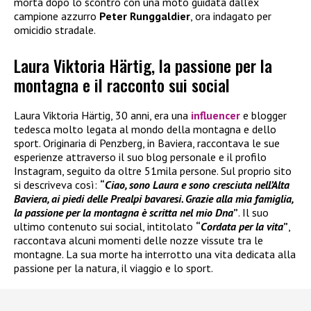
morta dopo lo scontro con una moto guidata dall’ex
campione azzurro
Peter Runggaldier
, ora indagato per
omicidio stradale.
Laura Viktoria Härtig, la passione per la
montagna e il racconto sui social
Laura Viktoria Härtig, 30 anni, era una
influencer
e blogger
tedesca molto legata al mondo della montagna e dello
sport. Originaria di Penzberg, in Baviera, raccontava le sue
esperienze attraverso il suo blog personale e il profilo
Instagram, seguito da oltre 51mila persone. Sul proprio sito
si descriveva così:
“
Ciao, sono Laura e sono cresciuta nell’Alta
Baviera, ai piedi delle Prealpi bavaresi. Grazie alla mia famiglia,
la passione per la montagna è scritta nel mio Dna
”
. Il suo
ultimo contenuto sui social, intitolato
“
Cordata per la vita
”
,
raccontava alcuni momenti delle nozze vissute tra le
montagne. La sua morte ha interrotto una vita dedicata alla
passione per la natura, il viaggio e lo sport.