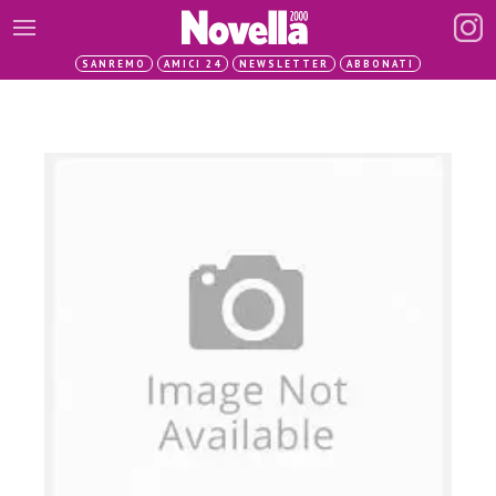
SANREMO
AMICI 24
NEWSLETTER
ABBONATI