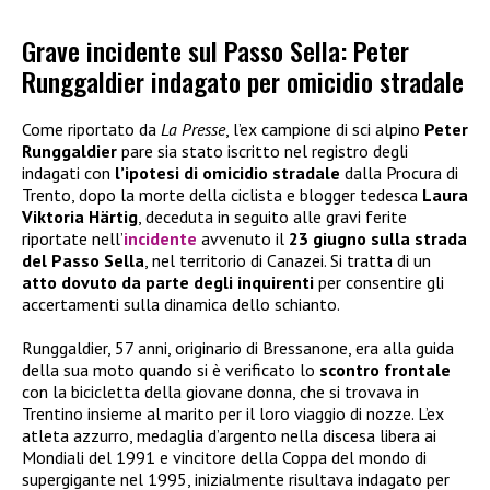
Grave incidente sul Passo Sella: Peter
Runggaldier indagato per omicidio stradale
Come riportato da
La Presse
, l’ex campione di sci alpino
Peter
Runggaldier
pare sia stato iscritto nel registro degli
indagati con
l’ipotesi di omicidio stradale
dalla Procura di
Trento, dopo la morte della ciclista e blogger tedesca
Laura
Viktoria Härtig
, deceduta in seguito alle gravi ferite
riportate nell’
incidente
avvenuto il
23 giugno sulla strada
del Passo Sella
, nel territorio di Canazei. Si tratta di un
atto dovuto da parte degli inquirenti
per consentire gli
accertamenti sulla dinamica dello schianto.
Runggaldier, 57 anni, originario di Bressanone, era alla guida
della sua moto quando si è verificato lo
scontro frontale
con la bicicletta della giovane donna, che si trovava in
Trentino insieme al marito per il loro viaggio di nozze. L’ex
atleta azzurro, medaglia d’argento nella discesa libera ai
Mondiali del 1991 e vincitore della Coppa del mondo di
supergigante nel 1995, inizialmente risultava indagato per