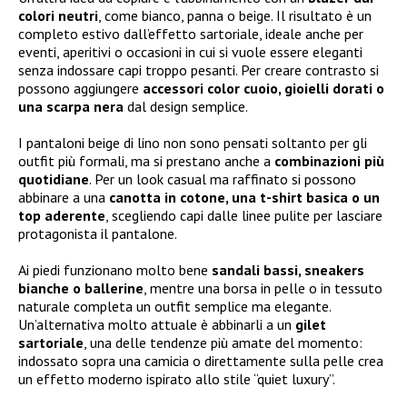
colori neutri
, come bianco, panna o beige. Il risultato è un
completo estivo dall’effetto sartoriale, ideale anche per
eventi, aperitivi o occasioni in cui si vuole essere eleganti
senza indossare capi troppo pesanti. Per creare contrasto si
possono aggiungere
accessori color cuoio, gioielli dorati o
una scarpa nera
dal design semplice.
I pantaloni beige di lino non sono pensati soltanto per gli
outfit più formali, ma si prestano anche a
combinazioni più
quotidiane
. Per un look casual ma raffinato si possono
abbinare a una
canotta in cotone, una t-shirt basica o un
top aderente
, scegliendo capi dalle linee pulite per lasciare
protagonista il pantalone.
Ai piedi funzionano molto bene
sandali bassi, sneakers
bianche o ballerine
, mentre una borsa in pelle o in tessuto
naturale completa un outfit semplice ma elegante.
Un’alternativa molto attuale è abbinarli a un
gilet
sartoriale
, una delle tendenze più amate del momento:
indossato sopra una camicia o direttamente sulla pelle crea
un effetto moderno ispirato allo stile “quiet luxury”.