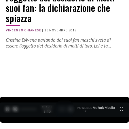
suoi fan: la dichiarazione che
spiazza
VINCENZO CHIANESE
|
16 NOVEMBRE 2018
Cristina D’Avena parlando dei suoi fan maschi svela di
essere l’oggetto del desiderio di molti di loro. Lei è la…
0:13 /
Ad
hub
Media
POWERED
1
/
2
1:40
BY