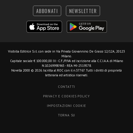
ABBONATI
NEWSLETTER
Visibilia Editrice S.r.l.
con sede in Via Privata Giovannino De Grassi 12/12A, 20123
Milano.
Capitale sociale € 100.000,00 I.V. - C.F./P.IVA ed iscrizione alla C.C.I.A.A. di Milano
N.10269990965 - REA MI-2519578.
Novella 2000 © 2026. Iscritta al ROC con il n.37767. Tutti i diritti di proprietà
letteraria ed artistica riservati.
CONTATTI
PRIVACY E COOKIES POLICY
IMPOSTAZIONI COOKIE
TORNA SU