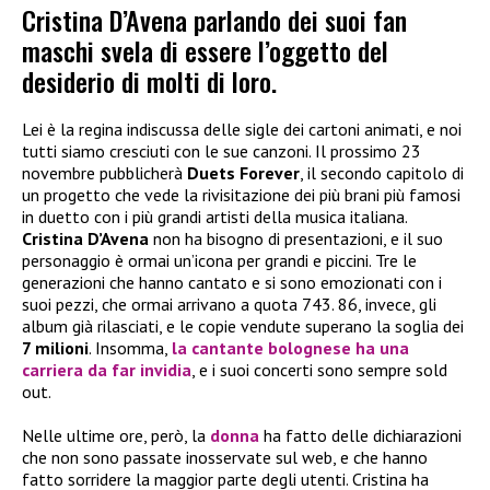
Cristina D’Avena parlando dei suoi fan
maschi svela di essere l’oggetto del
desiderio di molti di loro.
Lei è la regina indiscussa delle sigle dei cartoni animati, e noi
tutti siamo cresciuti con le sue canzoni. Il prossimo 23
novembre pubblicherà
Duets Forever
, il secondo capitolo di
un progetto che vede la rivisitazione dei più brani più famosi
in duetto con i più grandi artisti della musica italiana.
Cristina D’Avena
non ha bisogno di presentazioni, e il suo
personaggio è ormai un’icona per grandi e piccini. Tre le
generazioni che hanno cantato e si sono emozionati con i
suoi pezzi, che ormai arrivano a quota 743. 86, invece, gli
album già rilasciati, e le copie vendute superano la soglia dei
7 milioni
. Insomma,
la cantante bolognese ha una
carriera da far invidia
, e i suoi concerti sono sempre sold
out.
Nelle ultime ore, però, la
donna
ha fatto delle dichiarazioni
che non sono passate inosservate sul web, e che hanno
fatto sorridere la maggior parte degli utenti. Cristina ha