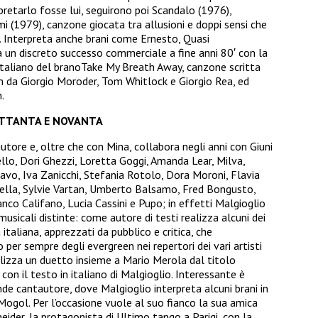
pretarlo fosse lui, seguirono poi Scandalo (1976),
i (1979), canzone giocata tra allusioni e doppi sensi che
. Interpreta anche brani come Ernesto, Quasi
a un discreto successo commerciale a fine anni 80′ con la
n italiano del branoTake My Breath Away, canzone scritta
n da Giorgio Moroder, Tom Whitlock e Giorgio Rea, ed
.
OTTANTA E NOVANTA
ore e, oltre che con Mina, collabora negli anni con Giuni
llo, Dori Ghezzi, Loretta Goggi, Amanda Lear, Milva,
avo, Iva Zanicchi, Stefania Rotolo, Dora Moroni, Flavia
Bella, Sylvie Vartan, Umberto Balsamo, Fred Bongusto,
nco Califano, Lucia Cassini e Pupo; in effetti Malgioglio
usicali distinte: come autore di testi realizza alcuni dei
italiana, apprezzati da pubblico e critica, che
 per sempre degli evergreen nei repertori dei vari artisti
alizza un duetto insieme a Mario Merola dal titolo
on il testo in italiano di Malgioglio. Interessante è
nde cantautore, dove Malgioglio interpreta alcuni brani in
Mogol. Per l’occasione vuole al suo fianco la sua amica
neider, la protagonista di Ultimo tango a Parigi, con la