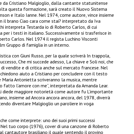
 da Cristiano Malgioglio, dalla cantante statunitense
Sciolta questa formazione, sarà creato il Nuovo Sistema
nson e Italo Ianne. Nel 1974, come autore, vince insieme
on il brano Ciao cara come stai? interpretato da Iva
i interpreta Testarda io di Roberto Carlos, di cui
a per i testi in italiano. Successivamente si trasferisce in
berto Carlos. Nel 1974 il regista Luchino Visconti
ilm Gruppo di famiglia in un interno.
stica con Giuni Russo, per la quale scriverà In trappola,
successo, Che mi succede adesso, La chiave e Soli noi, che
i vendite e di critica anche sul mercato francese. Nel
 chiedono aiuto a Cristiano per concludere con il testo
 e Maria Antonietta scriveranno la musica, mentre
“Ho fatto l’amore con me”, interpretata da Amanda Lear.
gli diede maggiore notorietà come autore fu L’importante
 brano, insieme ad Ancora ancora ancora, del 1978, diverrà
cendo diventare Malgioglio un paroliere in voga
anche come interprete: uno dei suoi primi successi
Nel tuo corpo (1976), cover di una canzone di Roberto
al cantautore brasiliano il quale sentendo il provino