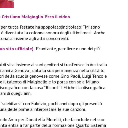
Cristiano Malgioglio. Ecco il video
 per tutta l’estate ha spopolato)intitolato: “Mi sono
 è diventata la colonna sonora degli ultimi mesi. Anche
ntonata insieme agli altri concorrenti.
o sito ufficiale)
.
E’cantante, paroliere e uno dei più
ni di vita insieme ai suoi genitori si trasferisce in Australia.
uni anni a Genova , data la sua permanenza nella città lo
ri della scuola genovese come Gino Paoli, Luigi Tenco e
e il talento di Malgioglio e lo porta con se a Milano
scografico con la casa “Ricordi” l’Etichetta discografica
ani di quegli anni.
 “sdebitarsi” con Fabrizio, pochi anni dopo gli presentò
na delle prime a interpretare le sue canzoni.
ndo Amo per Donatella Moretti, che la include nel suo
tanta entra a far parte della formazione Quarto Sistema