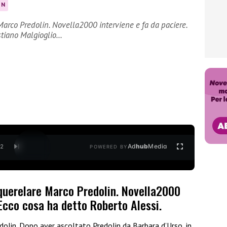
IN
Marco Predolin. Novella2000 interviene e fa da paciere.
istiano Malgioglio…
Ad
hub
Media
/
2
POWERED BY
 querelare Marco Predolin. Novella2000
 Ecco cosa ha detto Roberto Alessi.
dolin. Dopo aver ascoltato Predolin da Barbara d’Urso, in