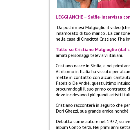
LEGGI ANCHE – Selfie-intervista con 
Da pochi mesi Malgioglio il video (che
innamorato di tuo marito”. La canzone
nella casa di Cinecittà Cristiano l’ha i
Tutto su Cristiano Malgioglio (dal su
amati personaggi televisivi italiani.
Cristiano nasce in Sicilia, e nei primi an
Al ritorno in Italia ha vissuto per alc
mette in contatto con alcuni cantauto
Fabrizio De André, quest’ultimo intuisc
procurandogli il suo primo contratto di
dove incidevano i più grandi artisti Itali
Cristiano racconterà in seguito che per
Dori Ghezzi, sua grande amica nonché u
Debutta come autore nel 1972, scrive
album Conto terzi. Nei primi anni set