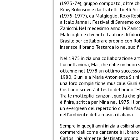
(1973-74), gruppo composto, oltre che
Roxy Robinson e dai fratelli Tirelli. 
(1975-1977), da Malgioglio, Roxy Robi
a Italo Janne il Festival di Sanremo c
Zanicchi. Nel medesimo anno la Zanicch
Malgioglio è divenuto l’autore di fiduci
Brasile per collaborare proprio con Ro
inserisce il brano Testarda io nel suo f
Nel 1975 inizia una collaborazione arti
Lui nell’anima, Mai, che ebbe un buon 
ottenne nel 1978 un ottimo successo d
1980, Giuni e a Maria Antonietta Sisini
una loro compisizione musicale. Giuni
Cristiano scriverà il testo del brano 
Tra le molteplici canzoni, quella che 
è finire, scritta per Mina nel 1975. Il
un evergreen del repertorio di Mina fa
nell’ambiente della musica italiana.
Sempre in quegli anni inizia a esibirsi 
commerciali come cantante è il brano 
Carlos, inizialmente destinata proprio 