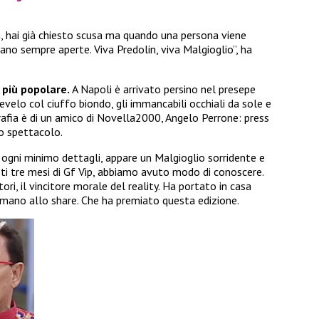
n, hai già chiesto scusa ma quando una persona viene
stano sempre aperte. Viva Predolin, viva Malgioglio”, ha
 più popolare.
A Napoli è arrivato persino nel presepe
velo col ciuffo biondo, gli immancabili occhiali da sole e
grafia è di un amico di Novella2000, Angelo Perrone: press
lo spettacolo.
 ogni minimo dettagli, appare un Malgioglio sorridente e
sti tre mesi di Gf Vip, abbiamo avuto modo di conoscere.
ori, il vincitore morale del reality. Ha portato in casa
 mano allo share. Che ha premiato questa edizione.