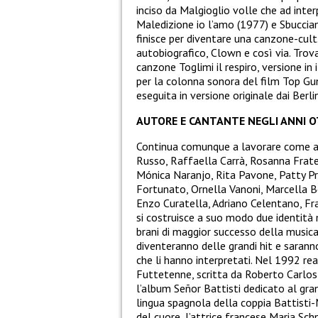
inciso da Malgioglio volle che ad inter
Maledizione io l’amo (1977) e Sbucciam
finisce per diventare una canzone-cult
autobiografico, Clown e così via. Trov
canzone Toglimi il respiro, versione i
per la colonna sonora del film Top Gu
eseguita in versione originale dai Berlin
AUTORE E CANTANTE NEGLI ANNI 
Continua comunque a lavorare come aut
Russo, Raffaella Carrà, Rosanna Frate
Mónica Naranjo, Rita Pavone, Patty Pr
Fortunato, Ornella Vanoni, Marcella 
Enzo Curatella, Adriano Celentano, Fra
si costruisce a suo modo due identità m
brani di maggior successo della musica 
diventeranno delle grandi hit e saranno
che li hanno interpretati. Nel 1992 re
Futtetenne, scritta da Roberto Carlos c
l’album Señor Battisti dedicato al gra
lingua spagnola della coppia Battisti-
del cuore, l’attrice francese Maria Sch