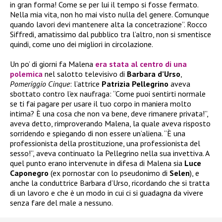
in gran forma! Come se per lui il tempo si fosse fermato.
Nella mia vita, non ho mai visto nulla del genere. Comunque
quando lavori devi mantenere alta la concetrazione”. Rocco
Siffredi, amatissimo dal pubblico tra l’altro, non si smentisce
quindi, come uno dei migliori in circolazione.
Un po’ di giorni fa Malena
era stata al centro di una
polemica
nel salotto televisivo di
Barbara d’Urso
,
Pomeriggio Cinque
: l’attrice
Patrizia Pellegrino
aveva
sbottato contro l’ex naufraga: “Come puoi sentirti normale
se ti fai pagare per usare il tuo corpo in maniera molto
intima? È una cosa che non va bene, deve rimanere privata!”,
aveva detto, rimproverando Malena, la quale aveva risposto
sorridendo e spiegando di non essere un’aliena. “È una
professionista della prostituzione, una professionista del
sesso!”, aveva continuato la Pellegrino nella sua invettiva. A
quel punto erano intervenute in difesa di Malena sia
Luce
Caponegro
(ex pornostar con lo pseudonimo di
Selen
), e
anche la conduttrice Barbara d’Urso, ricordando che si tratta
di un lavoro e che è un modo in cui ci si guadagna da vivere
senza fare del male a nessuno.