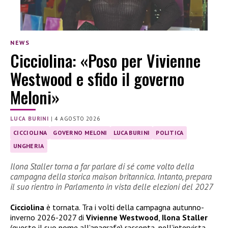
NEWS
Cicciolina: «Poso per Vivienne
Westwood e sfido il governo
Meloni»
LUCA BURINI
|
4 AGOSTO 2026
CICCIOLINA
GOVERNO MELONI
LUCA BURINI
POLITICA
UNGHERIA
Ilona Staller torna a far parlare di sé come volto della
campagna della storica maison britannica. Intanto, prepara
il suo rientro in Parlamento in vista delle elezioni del 2027
Cicciolina
è tornata. Tra i volti della campagna autunno-
inverno 2026-2027 di
Vivienne Westwood
,
Ilona Staller
(questo il suo nome all’anagrafe) racconta, nell’intervista