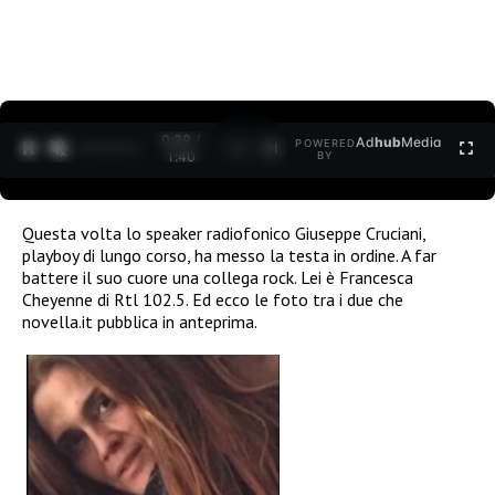
0:30 /
Ad
hub
Media
POWERED
1
/
2
1:40
BY
Questa volta lo speaker radiofonico Giuseppe Cruciani,
playboy di lungo corso, ha messo la testa in ordine. A far
battere il suo cuore una collega rock. Lei è Francesca
Cheyenne di Rtl 102.5. Ed ecco le foto tra i due che
novella.it
pubblica in anteprima.