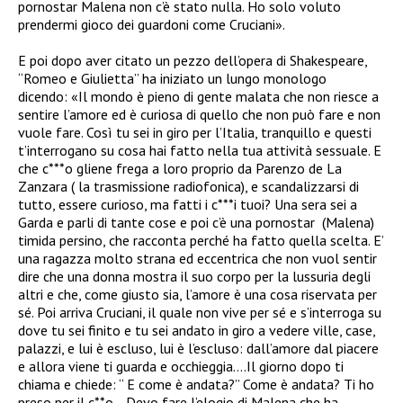
pornostar Malena non c’è stato nulla. Ho solo voluto
prendermi gioco dei guardoni come Cruciani».
E poi dopo aver citato un pezzo dell’opera di Shakespeare,
“Romeo e Giulietta” ha iniziato un lungo monologo
dicendo:
«Il mondo è pieno di gente malata che non riesce a
sentire l’amore ed è curiosa di quello che non può fare e non
vuole fare. Così tu sei in giro per l’Italia, tranquillo e questi
t’interrogano su cosa hai fatto nella tua attività sessuale. E
che c***o gliene frega a loro proprio da Parenzo de La
Zanzara ( la trasmissione radiofonica), e scandalizzarsi di
tutto, essere curioso, ma fatti i c***i tuoi?
Una sera sei a
Garda e parli di tante cose e poi c’è una pornostar
(Malena)
timida persino, che racconta perché ha fatto quella scelta.
E’
una ragazza molto strana ed eccentrica che non vuol sentir
dire che una donna mostra il suo corpo per la lussuria degli
altri e che, come giusto sia, l’amore è una cosa riservata per
sé.
Poi arriva Cruciani, il quale non vive per sé e s’interroga su
dove tu sei finito e tu sei andato in giro a vedere ville, case,
palazzi, e lui è escluso, lui è l’escluso: dall’amore dal piacere
e allora viene ti guarda e occhieggia….Il giorno dopo ti
chiama e chiede: “ E come è andata?” Come è andata? Ti ho
preso per il c**o… Devo fare l’elogio di Malena che ha