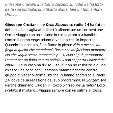
Giuseppe Cruciani il re Della Zanzara su radio 24 ha fatto
della sua battaglia alla libertà alimentare un tormentone.
Ormai…
Giuseppe Cruciani
il re
Della Zanzara
su
radio 24
ha fatto
della sua battaglia alla libertà alimentare un tormentone.
Ormai viaggia con un salame in tasca pronto a bandirlo
contro il primo vegetariano o vegano che lo importuna.
Quando lo incontro, è un fiume in piena:
«Ma a me che mi
frega di quello che mangiano? Basta che mi facciano mangiare
ciò che voglio senza rompere le p…..», «Ma si può paragonare
l’amore per un figlio con un pollo?»
«
Non sopporto i nazisti del
cibo
»… Il suo caso ha diviso l’Italia: non ho resistito e gli ho
chiesto una foto con il famoso salame bandito contro il
gruppo di vegano-animalisti che lo hanno aggredito a Radio
24, dove c’è la redazione del suo programma, la
Zanzara
. Ma
Perché chiamano Cruciani il Rocco Siffredi della radio? Ecco
svelato il mistero… Viaggia sempre con un salme in tasca….