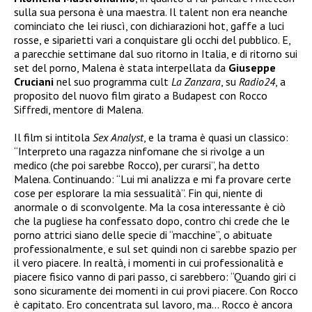
sulla sua persona è una maestra. Il talent non era neanche
cominciato che lei riuscì, con dichiarazioni hot, gaffe a luci
rosse, e siparietti vari a conquistare gli occhi del pubblico. E,
a parecchie settimane dal suo ritorno in Italia, e di ritorno sui
set del porno, Malena è stata interpellata da
Giuseppe
Cruciani
nel suo programma cult
La Zanzara
, su
Radio24
, a
proposito del nuovo film girato a Budapest con Rocco
Siffredi, mentore di Malena.
Il film si intitola
Sex Analyst
, e la trama è quasi un classico:
“Interpreto una ragazza ninfomane che si rivolge a un
medico (che poi sarebbe Rocco), per curarsi”, ha detto
Malena. Continuando: “Lui mi analizza e mi fa provare certe
cose per esplorare la mia sessualità”. Fin qui, niente di
anormale o di sconvolgente. Ma la cosa interessante è ciò
che la pugliese ha confessato dopo, contro chi crede che le
porno attrici siano delle specie di “macchine”, o abituate
professionalmente, e sul set quindi non ci sarebbe spazio per
il vero piacere. In realtà, i momenti in cui professionalità e
piacere fisico vanno di pari passo, ci sarebbero: “Quando giri ci
sono sicuramente dei momenti in cui provi piacere. Con Rocco
è capitato. Ero concentrata sul lavoro, ma… Rocco è ancora