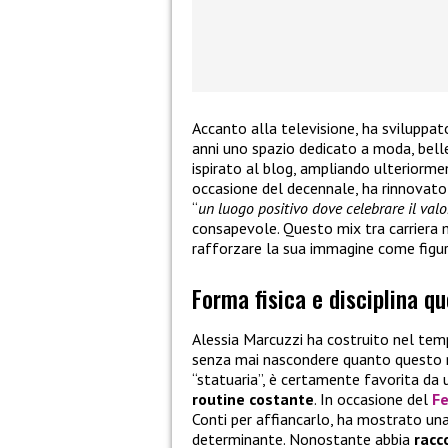
Accanto alla televisione, ha sviluppat
anni uno spazio dedicato a moda, belle
ispirato al blog, ampliando ulteriorme
occasione del decennale, ha rinnovato
“
un luogo positivo dove celebrare il val
consapevole. Questo mix tra carriera m
rafforzare la sua immagine come figura
Forma fisica e disciplina q
Alessia Marcuzzi ha costruito nel temp
senza mai nascondere quanto questo ri
“statuaria”, è certamente favorita da
routine costante
. In occasione del
Fe
Conti per affiancarlo, ha mostrato u
determinante. Nonostante abbia
racco