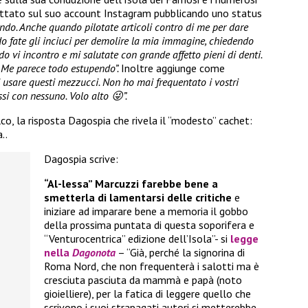
sbottato sul suo account Instagram pubblicando uno status
ndo. Anche quando pilotate articoli contro di me per dare
do fate gli inciuci per demolire la mia immagine, chiedendo
o vi incontro e mi salutate con grande affetto pieni di denti.
, Me parece todo estupendo”.
Inoltre aggiunge come
 usare questi mezzucci. Non ho mai frequentato i vostri
i con nessuno. Volo alto 😜”.
co, la risposta Dagospia che rivela il “modesto” cachet:
..
Dagospia scrive:
“Al-lessa” Marcuzzi farebbe bene a
smetterla di lamentarsi delle critiche
e
iniziare ad imparare bene a memoria il gobbo
della prossima puntata di questa soporifera e
“Venturocentrica” edizione dell’Isola”- si
legge
nella
Dagonota
– “Già, perché la signorina di
Roma Nord, che non frequenterà i salotti ma è
cresciuta pasciuta da mammà e papà (noto
gioielliere), per la fatica di leggere quello che
scrivono i suoi strapagati autori si metterebbe