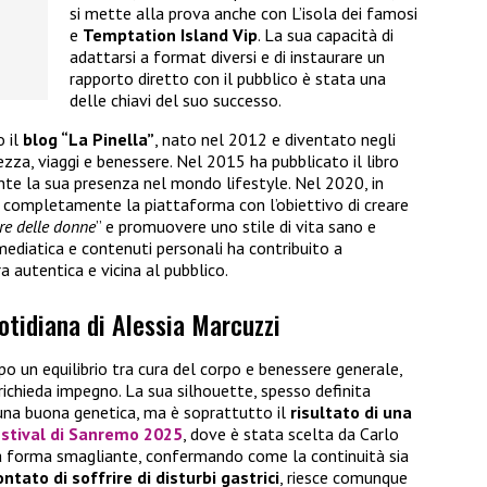
si mette alla prova anche con L’isola dei famosi
e
Temptation Island Vip
. La sua capacità di
adattarsi a format diversi e di instaurare un
rapporto diretto con il pubblico è stata una
delle chiavi del suo successo.
o il
blog “La Pinella”
, nato nel 2012 e diventato negli
zza, viaggi e benessere. Nel 2015 ha pubblicato il libro
nte la sua presenza nel mondo lifestyle. Nel 2020, in
 completamente la piattaforma con l’obiettivo di creare
ore delle donne
” e promuovere uno stile di vita sano e
ediatica e contenuti personali ha contribuito a
 autentica e vicina al pubblico.
uotidiana di Alessia Marcuzzi
o un equilibrio tra cura del corpo e benessere generale,
chieda impegno. La sua silhouette, spesso definita
 una buona genetica, ma è soprattutto il
risultato di una
stival di Sanremo 2025
, dove è stata scelta da Carlo
na forma smagliante, confermando come la continuità sia
ntato di soffrire di disturbi gastrici
, riesce comunque