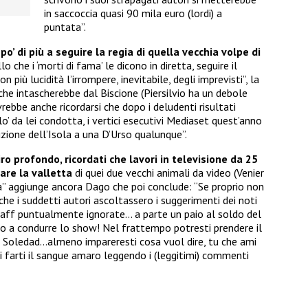
in saccoccia quasi 90 mila euro (lordi) a
puntata”.
o’ di più a seguire la regia di quella vecchia volpe di
o che i ‘morti di fama’ le dicono in diretta, seguire il
 più lucidità l’irrompere, inevitabile, degli imprevisti”, la
che intascherebbe dal Biscione (Piersilvio ha un debole
ovrebbe anche ricordarsi che dopo i deludenti risultati
lo’ da lei condotta, i vertici esecutivi Mediaset quest’anno
zione dell’Isola a una D’Urso qualunque”.
iro profondo, ricordati che lavori in televisione da 25
are la valletta
di quei due vecchi animali da video (Venier
a” aggiunge ancora Dago che poi conclude: “Se proprio non
che i suddetti autori ascoltassero i suggerimenti dei noti
 staff puntualmente ignorate… a parte un paio al soldo del
io a condurre lo show! Nel frattempo potresti prendere il
 Soledad…almeno impareresti cosa vuol dire, tu che ami
i farti il sangue amaro leggendo i (leggitimi) commenti