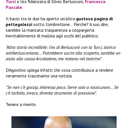
Turci
e l’ex fidanzata di Silvio Berlusconi,
Francesca
Pascale
.
Il bacio tra le due ha aperto un’altra
gustosa pagina di
pettegolezzi
sotto l’ombrellone… Perché? A suo dire,
sarebbe la mancata trasparenza a cospargerla
inevitabilmente di malizia agli occhi del pubblico.
“Altra storia incredibile: l’ex di Berlusconi con la Turci, storica
antiberlusconiana… Potrebbero uscire allo scoperto, sarebbe un
aiuto alla causa Arcobaleno, ma restano nel teatrino”
.
D’Agostino spiega infatti che cosa contribuisce a rendere
veramente trascinante una notizia.
“Se non c’è gossip, interessa poco. Serve solo a rassicurare… Se
c’è torbido, invece, diventa strumento di pressione”
.
Tenere a mente.