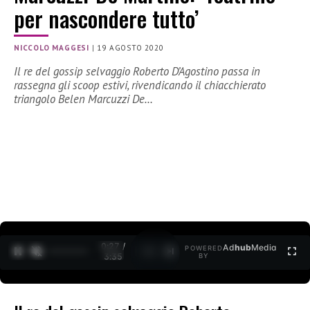
per nascondere tutto’
NICCOLO MAGGESI
|
19 AGOSTO 2020
Il re del gossip selvaggio Roberto D’Agostino passa in
rassegna gli scoop estivi, rivendicando il chiacchierato
triangolo Belen Marcuzzi De…
0:28 /
Ad
hub
Media
POWERED
1
/
2
3:35
BY