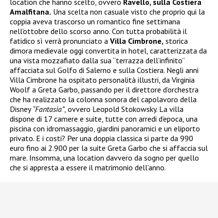
location che hanno scelto, ovvero
Ravello, sulla Costiera
Amalfitana.
Una scelta non casuale visto che proprio qui la
coppia aveva trascorso un romantico fine settimana
nell’ottobre dello scorso anno. Con tutta probabilità il
fatidico sì verrà pronunciato a
Villa Cimbrone,
storica
dimora medievale oggi convertita in hotel, caratterizzata da
una vista mozzafiato dalla sua “terrazza dell’infinito”
affacciata sul Golfo di Salerno e sulla Costiera. Negli anni
Villa Cimbrone ha ospitato personalità illustri, da Virginia
Woolf a Greta Garbo, passando per il direttore d’orchestra
che ha realizzato la colonna sonora del capolavoro della
Disney
“Fantasia”
, ovvero Leopold Stokowsky. La villa
dispone di 17 camere e suite, tutte con arredi d’epoca, una
piscina con idromassaggio, giardini panoramici e un eliporto
privato. E i costi? Per una doppia classica si parte da 990
euro fino ai 2.900 per la suite Greta Garbo che si affaccia sul
mare. Insomma, una location davvero da sogno per quello
che si appresta a essere il matrimonio dell’anno.