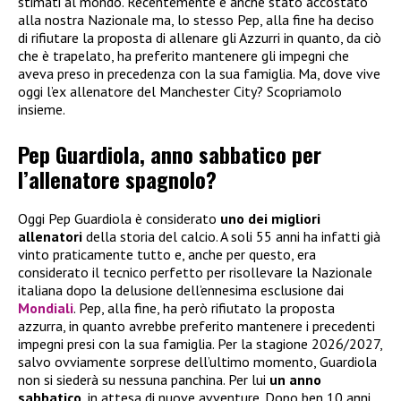
stimati al mondo. Recentemente è anche stato accostato
alla nostra Nazionale ma, lo stesso Pep, alla fine ha deciso
di rifiutare la proposta di allenare gli Azzurri in quanto, da ciò
che è trapelato, ha preferito mantenere gli impegni che
aveva preso in precedenza con la sua famiglia. Ma, dove vive
oggi l’ex allenatore del Manchester City? Scopriamolo
insieme.
Pep Guardiola, anno sabbatico per
l’allenatore spagnolo?
Oggi Pep Guardiola è considerato
uno dei migliori
allenatori
della storia del calcio. A soli 55 anni ha infatti già
vinto praticamente tutto e, anche per questo, era
considerato il tecnico perfetto per risollevare la Nazionale
italiana dopo la delusione dell’ennesima esclusione dai
Mondiali
. Pep, alla fine, ha però rifiutato la proposta
azzurra, in quanto avrebbe preferito mantenere i precedenti
impegni presi con la sua famiglia. Per la stagione 2026/2027,
salvo ovviamente sorprese dell’ultimo momento, Guardiola
non si siederà su nessuna panchina. Per lui
un anno
sabbatico
, in attesa di nuove avventure. Dopo ben 10 anni