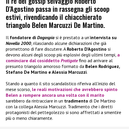
Il re del gossip selvaggio Roberto
D’Agostino passa in rassegna gli scoop
estivi, rivendicando il chiacchierato
triangolo Belen Marcuzzi De Martino.
Il
fondatore di
Dagospia
si è prestato a un’
intervista su
Novella 2000
, rilasciando alcune dichiarazioni che già
promettono di fare discutere. A
Roberto D’Agostino
si
devono alcuni degli scoop più esplosivi degli ultimi tempi,
a
cominciare dal cosiddetto
Pratigate
fino ad arrivare al
presunto triangolo amoroso formato da
Belen Rodriguez,
Stefano De Martino e Alessia Marcuzzi
.
Stando a quanto il sito scandalistico riferiva all’inizio del
mese scorso,
le reali motivazioni che avrebbero spinto
Belen a rompere ancora una volta con il marito
sarebbero da rintracciare in un
tradimento
di De Martino
con la collega Alessia Marcuzzi. Tradimento che i diretti
protagonisti del pettegolezzo si sono affrettati a smentire
più o meno chiaramente.