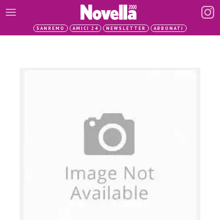
SANREMO
AMICI 24
NEWSLETTER
ABBONATI