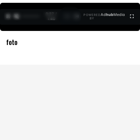
0:27 /
Ad
hub
Media
POWERED
1
/
2
1:40
BY
foto