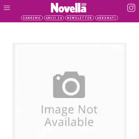
SANREMO
AMICI 24
NEWSLETTER
ABBONATI