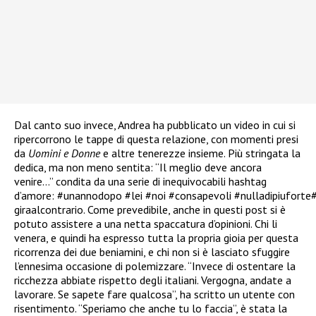
Dal canto suo invece, Andrea ha pubblicato un video in cui si
ripercorrono le tappe di questa relazione, con momenti presi
da
Uomini e Donne
e altre tenerezze insieme. Più stringata la
dedica, ma non meno sentita: “Il meglio deve ancora
venire…” condita da una serie di inequivocabili hashtag
d’amore: #unannodopo #lei #noi #consapevoli #nulladipiuforte
giraalcontrario. Come prevedibile, anche in questi post si è
potuto assistere a una netta spaccatura d’opinioni. Chi li
venera, e quindi ha espresso tutta la propria gioia per questa
ricorrenza dei due beniamini, e chi non si è lasciato sfuggire
l’ennesima occasione di polemizzare. “Invece di ostentare la
ricchezza abbiate rispetto degli italiani. Vergogna, andate a
lavorare. Se sapete fare qualcosa”, ha scritto un utente con
risentimento. “Speriamo che anche tu lo faccia”, è stata la