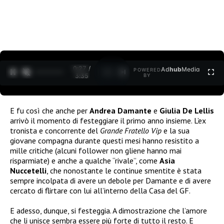
0:27 /
Ad
hub
Media
POWERED
1
/
2
3:35
BY
E fu così che anche per
Andrea Damante
e
Giulia De Lellis
arrivò il momento di festeggiare il primo anno insieme. L’ex
tronista e concorrente del
Grande Fratello Vip
e la sua
giovane compagna durante questi mesi hanno resistito a
mille critiche (alcuni follower non gliene hanno mai
risparmiate) e anche a qualche “rivale”, come
Asia
Nuccetelli
, che nonostante le continue smentite è stata
sempre incolpata di avere un debole per Damante e di avere
cercato di flirtare con lui all’interno della Casa del GF.
E adesso, dunque, si festeggia. A dimostrazione che l’amore
che li unisce sembra essere più forte di tutto il resto. E