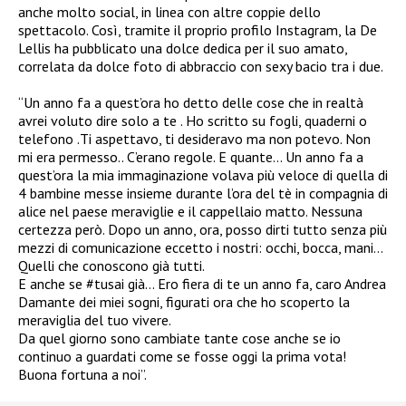
anche molto social, in linea con altre coppie dello
spettacolo. Così, tramite il proprio profilo Instagram, la De
Lellis ha pubblicato una dolce dedica per il suo amato,
correlata da dolce foto di abbraccio con sexy bacio tra i due.
“Un anno fa a quest’ora ho detto delle cose che in realtà
avrei voluto dire solo a te . Ho scritto su fogli, quaderni o
telefono .Ti aspettavo, ti desideravo ma non potevo. Non
mi era permesso.. C’erano regole. E quante… Un anno fa a
quest’ora la mia immaginazione volava più veloce di quella di
4 bambine messe insieme durante l’ora del tè in compagnia di
alice nel paese meraviglie e il cappellaio matto. Nessuna
certezza però. Dopo un anno, ora, posso dirti tutto senza più
mezzi di comunicazione eccetto i nostri: occhi, bocca, mani…
Quelli che conoscono già tutti.
E anche se #tusai già… Ero fiera di te un anno fa, caro Andrea
Damante dei miei sogni, figurati ora che ho scoperto la
meraviglia del tuo vivere.
Da quel giorno sono cambiate tante cose anche se io
continuo a guardati come se fosse oggi la prima vota!
Buona fortuna a noi”.